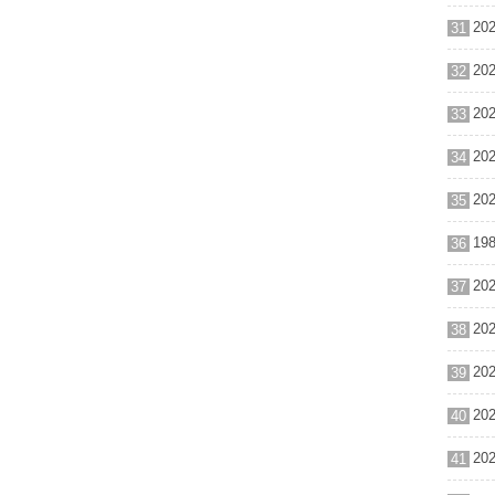
31
32
33
34
35
36
37
38
39
40
41