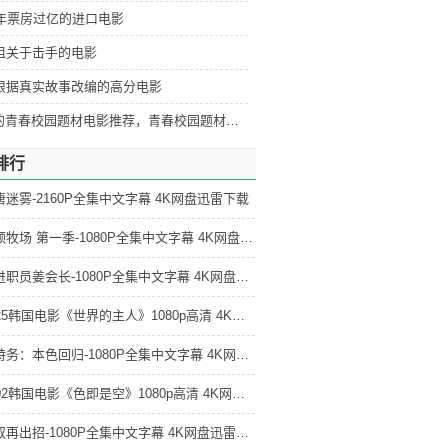
5年票房过亿的进口电影
部狙关于击手的电影
部根据真实故事改编的高分电影
好看的青春校园题材电影推荐，青春校园题材电影排行
排行
唐迷雾-2160P全集中文字幕 4K网盘迅雷下载
达顿牧场 第一季-1080P全集中文字幕 4K网盘迅雷下载
新进职员姜会长-1080P全集中文字幕 4K网盘迅雷下载
2025韩国电影《世界的主人》1080p高清 4K网盘迅雷下载
金特务：本色回归-1080P全集中文字幕 4K网盘迅雷下载
2002韩国电影《色即是空》1080p高清 4K网盘迅雷下载
大叔再出招-1080P全集中文字幕 4K网盘迅雷下载