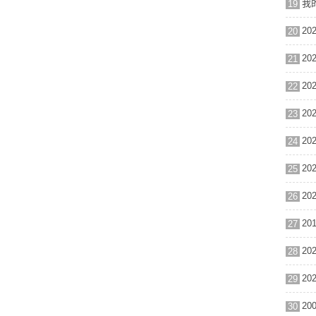
我的
19
20
21
22
23
24
25
26
27
28
29
30