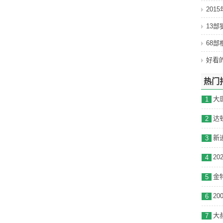
201
13
68
热门
大
1
2
3
4
5
6
7