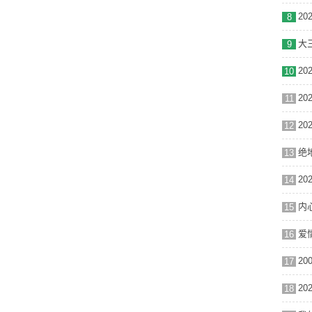
8
大三
9
10
11
12
绝地
13
14
内心
15
16
17
18