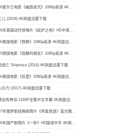
2026爱尔兰电影《幽旅巫咒》1080p高清 4K网盘迅雷下载
儿 (2018) 4K网盘迅雷下载
2026年英国动作惊悚片《庇护之地》HD中英双字修正版 4K网盘迅雷下载
2026美国电影《铁肺》1080p高清 4K网盘迅雷下载
2025德国电影《寂静的朋友》1080p高清 4K网盘迅雷下载
逃亡 Skiptrace (2016) 4K网盘迅雷下载
2026美国电影《后室》1080p高清 4K网盘迅雷下载
引力 (2017) 4K网盘迅雷下载
爱情没有神话-2160P全集中文字幕 4K网盘迅雷下载
2007年俄罗斯经典剧情片《将爱放逐》蓝光俄语中字 4K网盘迅雷下载
2026年国产剧情片《一秒》HD国语中字 4K网盘迅雷下载