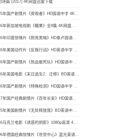
诗篇 (2017) 4K网盘迅雷下载
2025年国产剧情片《旁观者》HD国语中字 4K网盘迅雷下载
2026年新加坡电视剧《糖果》全8集 4K网盘迅雷下载
2026年印度惊悚片《照亮黑暗》HD泰卢固语中字 4K网盘迅雷下载
2026年美国动作片《反叛行动》HD英语中字 4K网盘迅雷下载
2026年国产剧情片《热血敢死队》HD国语中字 4K网盘迅雷下载
2026年英国电影《末日逃生2：迁移》BD英语中字 4K网盘迅雷下载
2026年国产剧情片《特殊检测》HD国语中字 4K网盘迅雷下载
2017年国产经典剧情片《百年长安》HD国语中字 4K网盘迅雷下载
2025年美国剧情片《无处释放我》BD英语中字 4K网盘迅雷下载
2026乌克兰电影《诱惑的阴影》1080p高清 4K网盘迅雷下载
2006年德国经典惊悚片《世贸中心》蓝光英语中字 4K网盘迅雷下载