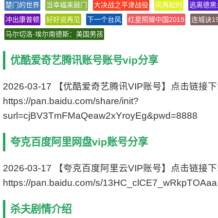
楚门的世界
当幸福来敲门
大决战之平津战役
风再起时
逃离德黑
上映日期 1984-09-08
冲出康普顿
好好说再见
文件格式 x264 + ACC
下一个台风
红星照耀中国2019
连城诀19
视频尺寸 1920 x 1080
马尔切洛·埃尔南德斯：美国男孩
文件大小 3244 MB
片 长 100 Mins
优酷爱奇艺腾讯账号账号vip分享
2026-03-17 【优酷爱奇艺腾讯VIP账号】点击链接
https://pan.baidu.com/share/init?
surl=cjBV3TmFMaQeaw2xYroyEg&pwd=8888
夸克百度阿里网盘vip账号分享
2026-03-17 【夸克百度阿里云VIP账号】点击链接
https://pan.baidu.com/s/13HC_clCE7_wRkpTOAa
杀夫剧情介绍