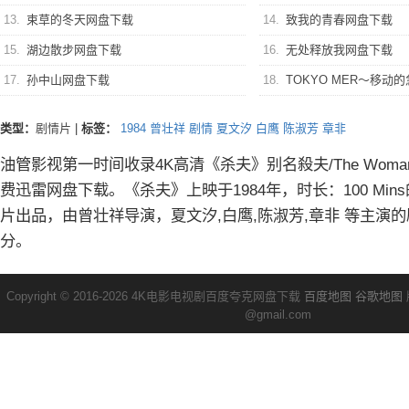
13.
束草的冬天网盘下载
14.
致我的青春网盘下载
15.
湖边散步网盘下载
16.
无处释放我网盘下载
17.
孙中山网盘下载
18.
TOKYO MER～移动的急救室～
类型：
剧情片
|
标签：
1984
曾壮祥
剧情
夏文汐
白鹰
陈淑芳
章非
油管影视第一时间收录4K高清《杀夫》别名殺夫/The Woman o
费迅雷网盘下载。《杀夫》上映于1984年，时长：100 Mi
片出品，由曾壮祥导演，夏文汐,白鹰,陈淑芳,章非 等主演的
分。
Copyright © 2016-2026 4K电影电视剧百度夸克网盘下载
百度地图
谷歌地图
@gmail.com