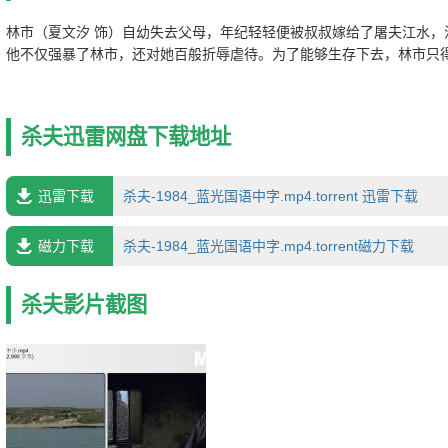
林市（夏文汐 饰）自幼失去父母，年纪轻轻便被叔叔嫁给了屠夫江水，
他不仅强暴了林市，还对她百般折辱虐待。为了能够生存下去，林市只
心底。然而，林市的隐忍并不能感动江水，恰恰相反，江水对她的折
不饱饭的林市终日生活在饥寒交迫之中，某日终于体力不支昏倒在了街
了侮辱，将林市带到了屠宰场，经此一吓，林市的精神终于崩溃了，整
杀夫迅雷网盘下载地址
肉。终于有一日，林市举起了杀猪刀，杀死了十恶不赦的江水，然而她
来谅解和同情。
迅雷下载
杀夫-1984_蓝光国语中字.mp4.torrent 迅雷下载
磁力下载
杀夫-1984_蓝光国语中字.mp4.torrent磁力下载
杀夫影片截图