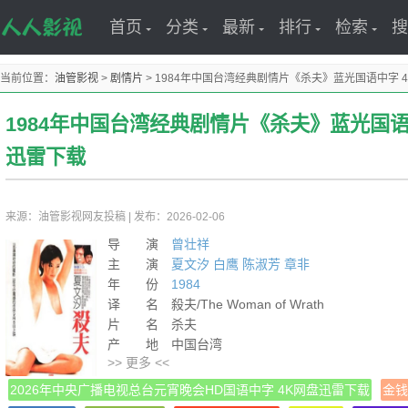
首页
分类
最新
排行
检索
搜
当前位置：
油管影视
>
剧情片
>
1984年中国台湾经典剧情片《杀夫》蓝光国语中字 
1984年中国台湾经典剧情片《杀夫》蓝光国语
迅雷下载
来源：油管影视网友投稿
|
发布：2026-02-06
导 演
曾壮祥
主 演
夏文汐
白鹰
陈淑芳
章非
年 份
1984
译 名 殺夫/The Woman of Wrath
片 名 杀夫
产 地 中国台湾
>> 更多 <<
类 别 剧情
语 言 汉语普通话
2026年中央广播电视总台元宵晚会HD国语中字 4K网盘迅雷下载
金钱
字 幕 中文字幕