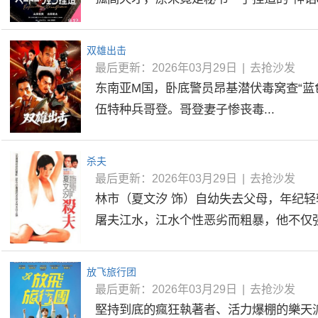
双雄出击
最后更新：2026年03月29日
|
去抢沙发
东南亚M国，卧底警员昂基潜伏毒窝查“蓝
伍特种兵哥登。哥登妻子惨丧毒...
杀夫
最后更新：2026年03月29日
|
去抢沙发
林市（夏文汐 饰）自幼失去父母，年纪
屠夫江水，江水个性恶劣而粗暴，他不仅强暴
放飞旅行团
最后更新：2026年03月29日
|
去抢沙发
堅持到底的瘋狂執著者、活力爆棚的樂天