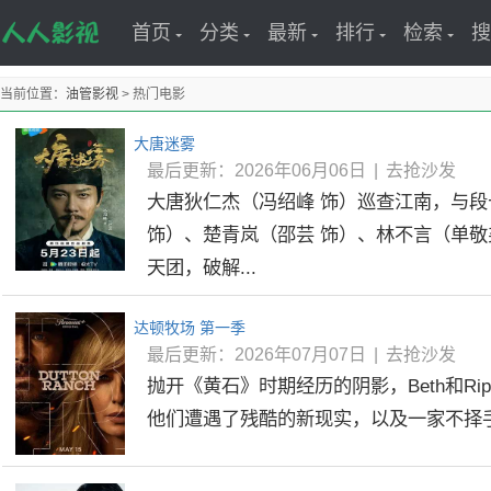
首页
分类
最新
排行
检索
搜
当前位置：
油管影视
> 热门电影
大唐迷雾
最后更新：2026年06月06日
|
去抢沙发
大唐狄仁杰（冯绍峰 饰）巡查江南，与段
饰）、楚青岚（邵芸 饰）、林不言（单敬
天团，破解...
达顿牧场 第一季
最后更新：2026年07月07日
|
去抢沙发
抛开《黄石》时期经历的阴影，Beth和R
他们遭遇了残酷的新现实，以及一家不择手段