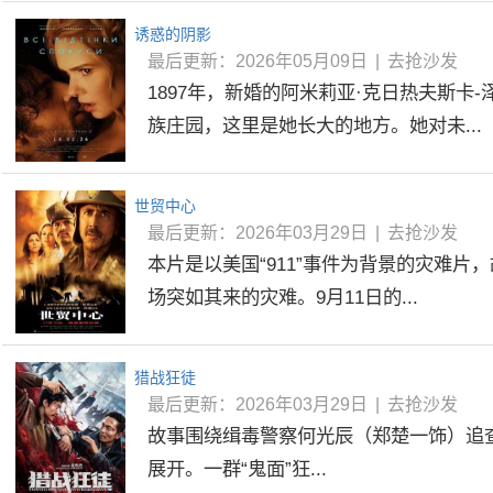
诱惑的阴影
最后更新：2026年05月09日
|
去抢沙发
1897年，新婚的阿米莉亚·克日热夫斯卡
族庄园，这里是她长大的地方。她对未...
世贸中心
最后更新：2026年03月29日
|
去抢沙发
本片是以美国“911”事件为背景的灾难片
场突如其来的灾难。9月11日的...
猎战狂徒
最后更新：2026年03月29日
|
去抢沙发
故事围绕缉毒警察何光辰（郑楚一饰）追查
展开。一群“鬼面”狂...