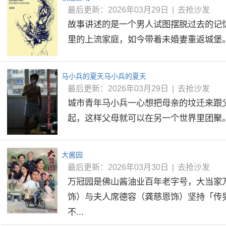
最后更新：2026年03月29日
|
去抢沙发
故事讲述的是一个男人试图摆脱过去的记
里的上流家庭，如今带着未婚妻重返城堡。.
马小兵的夏天马小兵的夏天
最后更新：2026年03月29日
|
去抢沙发
城市青年马小兵一心想把母亲的坟迁来跟
起，这样父母就可以在另一个世界里团聚。但
大酱园
最后更新：2026年03月30日
|
去抢沙发
万冠园是佛山酱油业百年老字号，大当家
饰）与夫人席德容（龚慈恩饰）坚持「传
不...