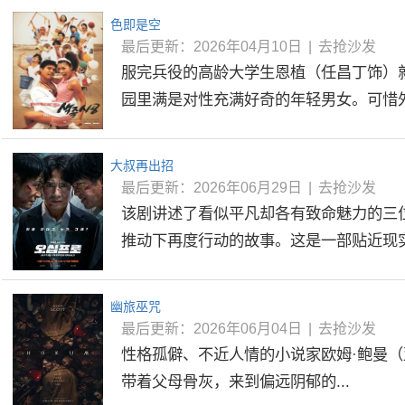
色即是空
最后更新：2026年04月10日
|
去抢沙发
服完兵役的高龄大学生恩植（任昌丁饰）
园里满是对性充满好奇的年轻男女。可惜外表
大叔再出招
最后更新：2026年06月29日
|
去抢沙发
该剧讲述了看似平凡却各有致命魅力的三
推动下再度行动的故事。这是一部贴近现实的
幽旅巫咒
最后更新：2026年06月04日
|
去抢沙发
性格孤僻、不近人情的小说家欧姆·鲍曼（
带着父母骨灰，来到偏远阴郁的...