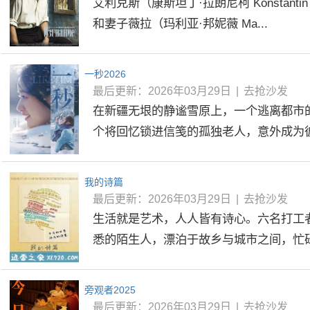
艾利克斯（康斯坦丁·拉朗尼柯 Konstantin L
和妻子薇拉（玛利亚·邦妮薇 Ma...
一秒2026
最后更新：2026年03月29日
|
去抢沙发
在新疆无垠的静谧雪原上，一个逃离都市
个将回忆锁进信笺的孤独老人，意外成为彼此的
我的诗篇
最后更新：2026年03月29日
|
去抢沙发
生活就是艺术，人人皆有诗心。六名打工
悉的陌生人，漂泊于故乡与城市之间，忙碌于
旁观者2025
最后更新：2026年03月29日
|
去抢沙发