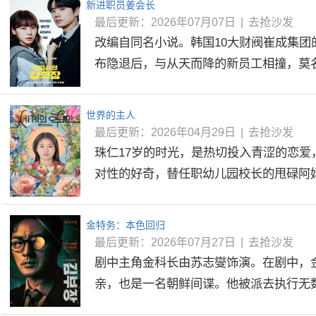
新进职员姜会长
最后更新：2026年07月07日
|
去抢沙发
改编自同名小说。韩国10大财阀崔成集团
布隐退后，与从天而降的新员工相撞，莫名其
世界的主人
最后更新：2026年04月29日
|
去抢沙发
珠仁17岁的时光，是热切投入青涩的恋爱
对性的好奇，替任职幼儿园校长的甩碌阿妈善
金特务：本色回归
最后更新：2026年07月27日
|
去抢沙发
剧中主角金科长由苏志燮饰演。在剧中，
亲，也是一名朝鲜间谍。他被派去执行无数特