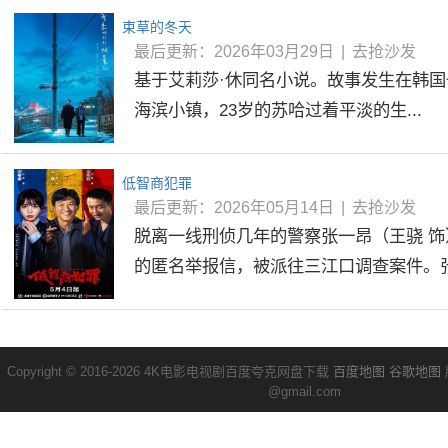
束草的冬天
最后更新：2026年03月29日
|
去抢沙发
基于艾莉莎·休同名小说。故事发生在韩
海滨小镇，23岁的苏哈过着平淡的生...
低智商犯罪
最后更新：2026年05月14日
|
去抢沙发
脱离一线刑侦几年的警察张一昂（王骁 
的匿名举报信，被派往三江口调查案件。张一
Copyright © 2016-2026 4K电影电视剧百度夸克网盘下载
百度地图
谷歌地图
@gmail.com