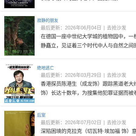
寂静的朋友
最后更新：2026年06月04日
|
去抢沙发
在德国一座中世纪大学城的植物园中，一
静矗立，见证着三个时代中人与自然之间的深
绝地逃亡
最后更新：2026年03月29日
|
去抢沙发
香港探员陈港生（成龙饰）跟踪黑道老大
饰）长达十数年，为搜集他犯罪证据而被卷入
后室
最后更新：2026年07月02日
|
去抢沙发
深陷困境的克拉克（切瓦特·埃加福 饰）意