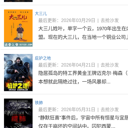
大三儿
最后更新：2026年03月29日
|
去抢沙发
大三儿姓叶，单字一个云，1970年出生
盟。现在的大三儿，在当地一个铜业公司上班
庇护之地
最后更新：2026年04月21日
|
去抢沙发
隐居孤岛的特工界黄金王牌迈克尔·梅森（
本想就此隔绝过往，一场风暴却...
铁肺
最后更新：2026年05月31日
|
去抢沙发
“静默狂喜”事件后，宇宙中所有恒星与宜
仅存于崩坏的空间站中。囚犯西蒙...