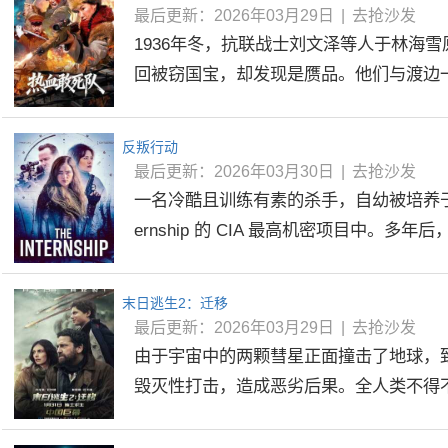
最后更新：2026年03月29日
|
去抢沙发
1936年冬，抗联战士刘文泽等人于林海
回被窃国宝，却发现是赝品。他们与渡边一郎
反叛行动
最后更新：2026年03月30日
|
去抢沙发
一名冷酷且训练有素的杀手，自幼被培养于一个
ernship 的 CIA 最高机密项目中。多年后，.
末日逃生2：迁移
最后更新：2026年03月29日
|
去抢沙发
由于宇宙中的两颗彗星正面撞击了地球，
毁灭性打击，造成恶劣后果。全人类不得不躲