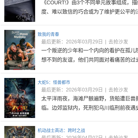
《COURT!》由3个不同单元故事组成，
度、难以致信的巧合或为了维护更公平的法律
致我的青春
最后更新：2026年03月29日
|
去抢沙发
一个叛逆的少年和一个内向的看护在孤儿
想不到的友谊，他们共同面对着痛苦的过去.
大蛇5：怪兽都市
最后更新：2026年03月29日
|
去抢沙发
太平洋雨夜，海滩尸骸遍野，货船遭巨兽
临。边郊监狱内，死刑犯乌川临刑前夜遇史前
机动战士高达：跨时之战
最后更新：2026年04月07日
|
去抢沙发