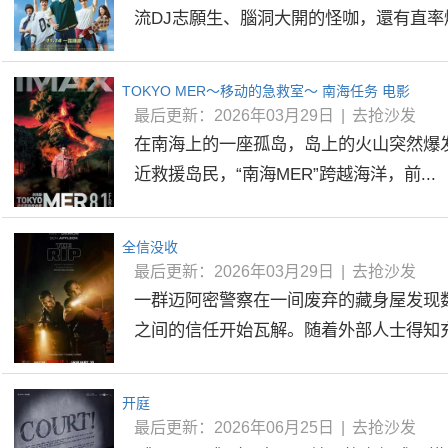
流DJ志願生、腦洞大開的怪咖，還有直率爆
TOKYO MER～移动的急救室～ 南海任务 电影
最后更新：2026年03月29日
|
去抢沙发
在南海上的一座孤岛，岛上的火山突然爆
近救援岛民，“南海MER”跨越海洋，前...
全信没收
最后更新：2026年03月29日
|
去抢沙发
一群迈阿密警察在一间废弃的藏身屋发现
之间的信任开始瓦解。随着外部人士得知充公
开庭
最后更新：2026年06月25日
|
去抢沙发