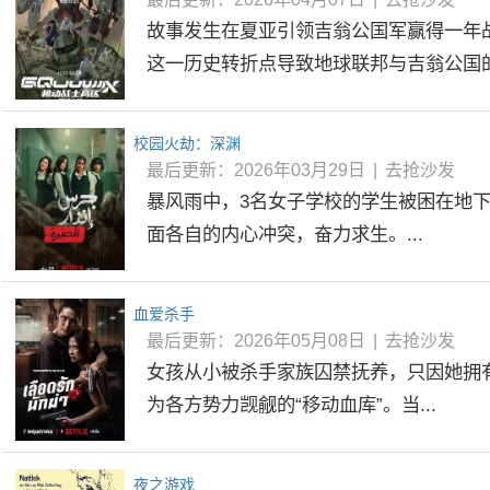
故事发生在夏亚引领吉翁公国军赢得一年
这一历史转折点导致地球联邦与吉翁公国的.
校园火劫：深渊
最后更新：2026年03月29日
|
去抢沙发
暴风雨中，3名女子学校的学生被困在地
面各自的内心冲突，奋力求生。...
血爱杀手
最后更新：2026年05月08日
|
去抢沙发
女孩从小被杀手家族囚禁抚养，只因她拥
为各方势力觊觎的“移动血库”。当...
夜之游戏