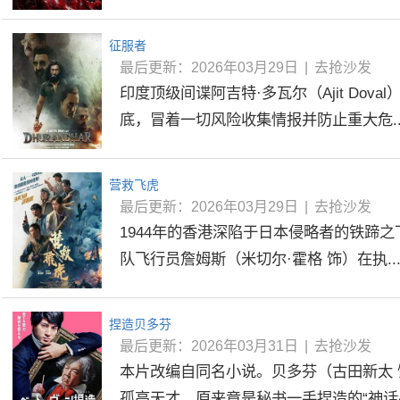
征服者
最后更新：2026年03月29日
|
去抢沙发
印度顶级间谍阿吉特·多瓦尔（Ajit Dova
底，冒着一切风险收集情报并防止重大危..
营救飞虎
最后更新：2026年03月29日
|
去抢沙发
1944年的香港深陷于日本侵略者的铁蹄
队飞行员詹姆斯（米切尔·霍格 饰）在执..
捏造贝多芬
最后更新：2026年03月31日
|
去抢沙发
本片改编自同名小说。贝多芬（古田新太
孤高天才，原来竟是秘书一手捏造的“神话&r