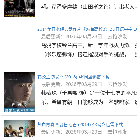
期。芹泽多摩雄（山田孝之饰）让出老大宝座
2014年日本经典动作片《热血高校3》BD日语中字 1
最后更新：2026年03月28日
|
去抢沙发
乌鸦学校铃兰高中，新一学年战火再燃。
（柳乐悠弥饰）接连摧毁对手的挑战，一步步
韩公主 한공주 (2013) 4K网盘迅雷下载
最后更新：2026年03月29日
|
去抢沙发
韩恭珠（千禹熙 饰）是一位十七岁的平
乐，希望有朝一日能够成为一名歌唱家。然而
热血青春 피끓는 청춘 (2014) 4K网盘迅雷下载
最后更新：2026年03月29日
|
去抢沙发