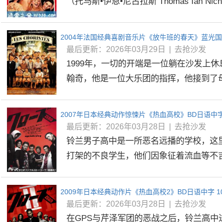
（托马斯•伊恩•尼古拉斯 Thomas Ian Nicho
最后更新：2026年03月29日
|
去抢沙发
1999年，一切的开端是一位躺在沙发上
翰奇，他是一位大乐团的指挥，他接到了母亲
2007年日本经典动作惊悚片《热血高校》BD日语中字
最后更新：2026年03月28日
|
去抢沙发
铃兰男子高中是一所恶名远播的学校，这
打架的不良学生，他们因象征着流血等不吉利
2009年日本经典动作片《热血高校2》BD日语中字 1
最后更新：2026年03月28日
|
去抢沙发
在GPS与芹泽军团的恶战之后，铃兰高中