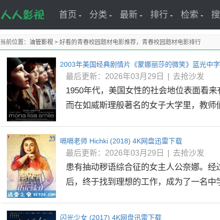
首页
分类
最新
排行
检索
搜
当前位置：
油管影视
> 好看的青春校园题材电影推荐，青春校园题材电影排行
2003年美国经典剧情片《蒙娜丽莎的微笑》蓝光中字
最后更新：2026年03月29日
|
去抢沙发
1950年代，美国女性的社会地位表面看
而在如威斯理般著名的女子大学里，教师们教
嗝嗝老师 Hichki (2018) 4K网盘迅雷下载
最后更新：2026年03月29日
|
去抢沙发
患有抽动秽语综合征的女主人公奈娜。经
后，终于找到理想的工作，成为了一名中学老
闪光少女 (2017) 4K网盘迅雷下载