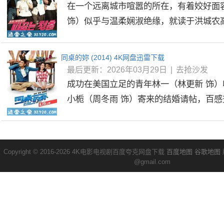
在一个远离城市喧嚣的所在，有着姣好面
饰）似乎与温柔娴淑绝缘，就读于洪城农高的
同桌的妳 (2014) 4K网盘迅雷下载
最后更新：2026年03月29日
|
去抢沙发
成功在美国立足的青年林一（林更新 饰
小栀（周冬雨 饰）寄来的结婚请帖，百感交
Copyright © 2016-2026 4K电影电视剧百度夸克网盘下载
百度地图
谷歌地图
@gmail.com