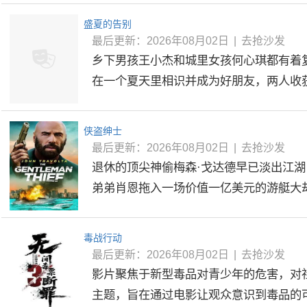
盛夏的告别
最后更新：2026年08月02日
|
去抢沙发
乡下男孩王小杰和城里女孩何心琪都有着
在一个夏天里相识并成为好朋友，两人收获了
侠盗绅士
最后更新：2026年08月02日
|
去抢沙发
退休的顶尖神偷梅森·戈达德早已淡出江
弟弟肖恩拖入一场价值一亿美元的游艇大劫.
毒战行动
最后更新：2026年08月02日
|
去抢沙发
影片聚焦于新型毒品对青少年的危害，对
主题，旨在通过电影让观众意识到毒品的可怕