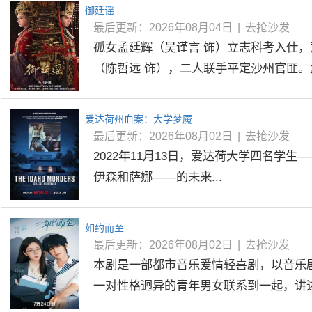
御廷谣
最后更新：2026年08月04日
|
去抢沙发
孤女孟廷辉（吴谨言 饰）立志科考入仕
（陈哲远 饰），二人联手平定沙州官匪。孟
爱达荷州血案：大学梦魇
最后更新：2026年08月02日
|
去抢沙发
2022年11月13日，爱达荷大学四名学生
伊森和萨娜——的未来...
如约而至
最后更新：2026年08月02日
|
去抢沙发
本剧是一部都市音乐爱情轻喜剧，以音乐
一对性格迥异的青年男女联系到一起，讲述了