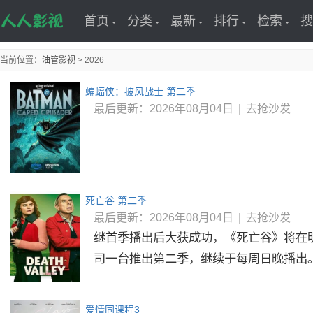
首页
分类
最新
排行
检索
搜
当前位置：
油管影视
> 2026
蝙蝠侠：披风战士 第二季
最后更新：2026年08月04日
|
去抢沙发
死亡谷 第二季
最后更新：2026年08月04日
|
去抢沙发
继首季播出后大获成功，《死亡谷》将在
司一台推出第二季，继续于每周日晚播出。.
爱情同课程3