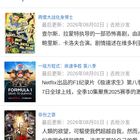
两傻大战化身博士
最后更新：2026年08月02日
|
去抢沙发
查尔斯．拉蒙特执导的一部恐怖喜剧，由
鲍里斯．卡洛夫合演。剧情描述在维多利亚时
一级方程式：疾速争胜 第八季
最后更新：2026年08月01日
|
去抢沙发
Netflix出品的F1纪录片《极速求生》第八季
7日全球上线，全季10集聚焦2025赛季的激烈
非份之罪
最后更新：2026年08月01日
|
去抢沙发
人類的欲望，可驅使我們超越自我，然而