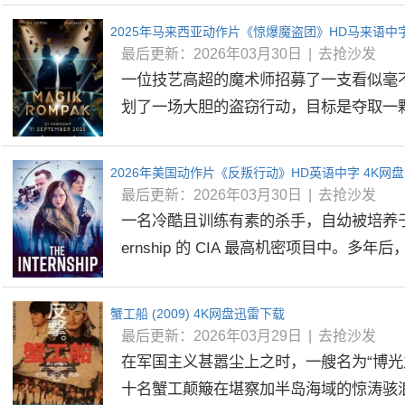
2025年马来西亚动作片《惊爆魔盗团》HD马来语中字
最后更新：2026年03月30日
|
去抢沙发
一位技艺高超的魔术师招募了一支看似毫
划了一场大胆的盗窃行动，目标是夺取一颗价
2026年美国动作片《反叛行动》HD英语中字 4K网
最后更新：2026年03月30日
|
去抢沙发
一名冷酷且训练有素的杀手，自幼被培养于一个
ernship 的 CIA 最高机密项目中。多年后，.
蟹工船 (2009) 4K网盘迅雷下载
最后更新：2026年03月29日
|
去抢沙发
在军国主义甚嚣尘上之时，一艘名为“博光
十名蟹工颠簸在堪察加半岛海域的惊涛骇浪.