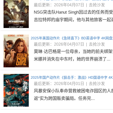
最后更新：2026年04月07日
|
去抢沙发
NSG突击队Hanut Singh因过去的任务
吉拉特邦的庙宇期间，他与其他旅客一起遭到
2025年美国动作片《急转直下》BD英语中字 4K网
最后更新：2026年04月07日
|
去抢沙发
莫琳·达巴格是一位母亲，当她的前夫绑
米娜并消失在中东时，她的世界崩溃了...
2025年国产动作片《狙击手：激战》HD国语中字 4
最后更新：2026年04月01日
|
去抢沙发
风暴安保小队奉命营救被困电诈园区的人
返”实为跨国贩卖骗局。任务完...