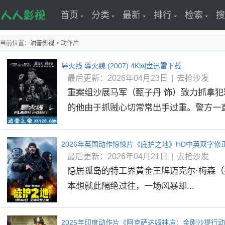
首页
分类
最新
排行
检索
搜
当前位置：
油管影视
> 动作片
导火线 導火線 (2007) 4K网盘迅雷下载
最后更新：2026年04月23日
|
去抢沙发
重案组沙展马军（甄子丹 饰）致力抓拿
的他由于抓贼心切常常出手过重。警方一直搜
2026年英国动作惊悚片《庇护之地》HD中英双字修正
最后更新：2026年04月21日
|
去抢沙发
隐居孤岛的特工界黄金王牌迈克尔·梅森（
本想就此隔绝过往，一场风暴却...