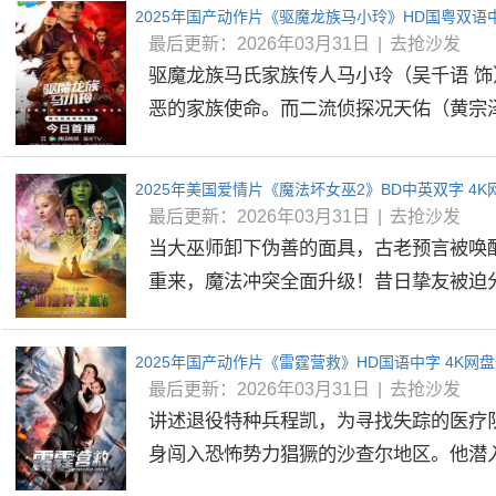
2025年国产动作片《驱魔龙族马小玲》HD国粤双语中
最后更新：2026年03月31日
|
去抢沙发
驱魔龙族马氏家族传人马小玲（吴千语 
恶的家族使命。而二流侦探况天佑（黄宗泽 
2025年美国爱情片《魔法坏女巫2》BD中英双字 4
最后更新：2026年03月31日
|
去抢沙发
当大巫师卸下伪善的面具，古老预言被唤
重来，魔法冲突全面升级！昔日挚友被迫分踞
2025年国产动作片《雷霆营救》HD国语中字 4K网
最后更新：2026年03月31日
|
去抢沙发
讲述退役特种兵程凯，为寻找失踪的医疗
身闯入恐怖势力猖獗的沙查尔地区。他潜入核