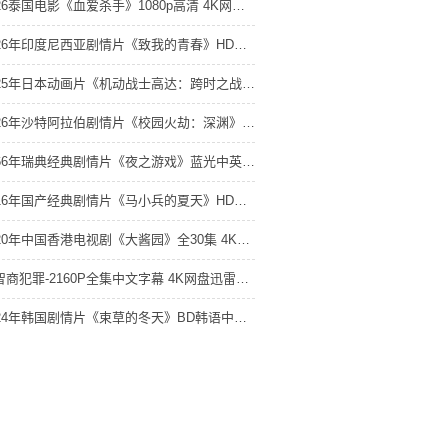
2026泰国电影《血爱杀手》1080p高清 4K网盘迅雷下载
2026年印度尼西亚剧情片《致我的青春》HD印度尼西亚语中字 4K网盘迅雷下载
2025年日本动画片《机动战士高达：跨时之战》HD国日双语中字 4K网盘迅雷下载
2026年沙特阿拉伯剧情片《校园火劫：深渊》HD阿拉伯语中字 4K网盘迅雷下载
1966年瑞典经典剧情片《夜之游戏》蓝光中英双字 4K网盘迅雷下载
2016年国产经典剧情片《马小兵的夏天》HD国语中字 4K网盘迅雷下载
2020年中国香港电视剧《大酱园》全30集 4K网盘迅雷下载
低智商犯罪-2160P全集中文字幕 4K网盘迅雷下载
2024年韩国剧情片《束草的冬天》BD韩语中字 4K网盘迅雷下载