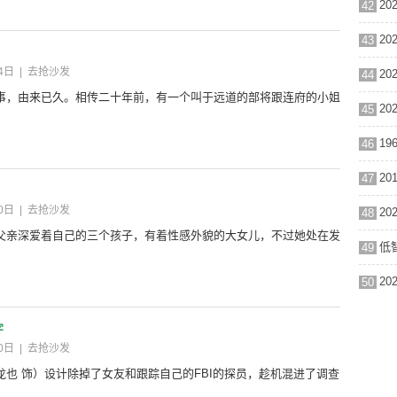
42
43
4日
|
去抢沙发
44
事，由来已久。相传二十年前，有一个叫于远道的部将跟连府的小姐
45
46
47
0日
|
去抢沙发
48
父亲深爱着自己的三个孩子，有着性感外貌的大女儿，不过她处在发
49
50
字
0日
|
去抢沙发
也 饰）设计除掉了女友和跟踪自己的FBI的探员，趁机混进了调查