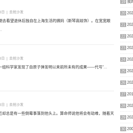
我的
19
8日
|
去抢沙发
20
假期去看望退休后独自在上海生活的姨妈（斯琴高娃饰）。在宽宽眼
21
.
22
23
8日
|
去抢沙发
24
组科学家发现了自原子弹发明以来前所未有的成果——代号“...
25
26
27
8日
|
去抢沙发
28
近却总是有一些倒霉事落到他头上。算命师说他将会有劫难，随着天
29
30