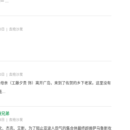
...
0日
|
去抢沙发
0日
|
去抢沙发
随母亲（工藤夕贵 饰）离开广岛，来到了佐贺的乡下老家。这里没有
..
特兄弟
8日
|
去抢沙发
文、杰克、艾斯，为了阻止亚波人怨气的集合体最终超兽萨乌鲁斯攻