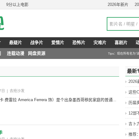
9分以上电影
2026年新片
2
片
悬疑片
战争片
爱情片
恐怖片
灾难片
喜剧片
剧
连载动漫
网盘资源
Tips：现在所有名为
最新
202
7日
|
去抢沙发
这些C
费雷拉 America Ferrera 饰）是个出身墨西哥移民家庭的普通...
历届
12
吉卜
季
推荐