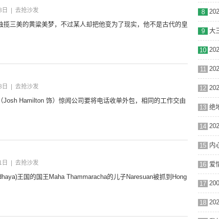
8日
|
去抢沙发
8
独揽三美的黄粱美梦，不过某人却把他变为了现实，他不是古代的皇
大三
9
10
11
8日
|
去抢沙发
12
osh Hamilton 饰）惊闻公司要将电话收单外包，相同的工作交由
绝地
13
14
内心
15
1日
|
去抢沙发
16
aya)王国的国王Maha Thammaracha的儿子Naresuan被抓到Hong
17
18