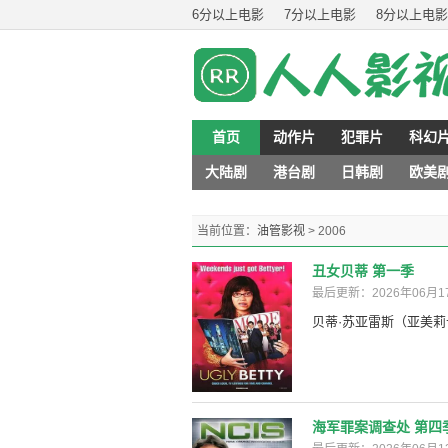
6分以上电影
7分以上电影
8分以上电影
首页
动作片
犯罪片
科幻
大陆剧
港台剧
日韩剧
欧美
当前位置：
油管影视
> 2006
丑女贝蒂 第一季
最后更新：2026年06月1
贝蒂·苏亚雷斯（亚美莉卡·
海军罪案调查处 第四