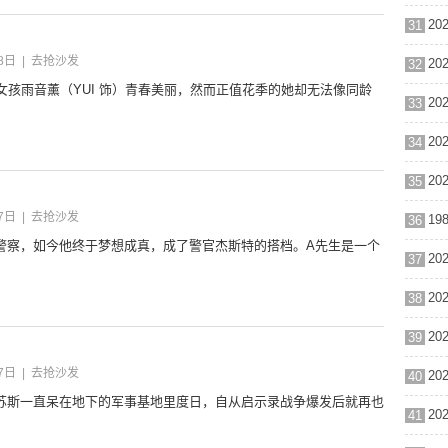
31
8日
|
去抢沙发
32
女孩雨音薰（YUI 饰）青春美丽，然而正值花季的她却无法像同龄
33
34
35
7日
|
去抢沙发
36
警察，如今他终于梦想成真，成了警官杰斯特的搭档。A先生是一个
37
38
39
7日
|
去抢沙发
40
苏斯一直呆在地下的军事基地里度日，自从启示录战争爆发后就再也
41