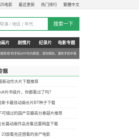
025电影
最近更新
热门排行
繁體中文
动画片
剧情片
纪录片
电影专题
“油管影视”的手机APP均为假冒，请勿相信，谨防手机中毒
专题
6最新动作大片下载推荐
ult片/B级片，你都看过了吗？
奥斯卡最佳动画长片BT种子下载
部不可错过的国产豆瓣高分悬疑片推荐
力长篇动画作品合集迅雷网盘下载
：23部看完还想看的丧尸电影