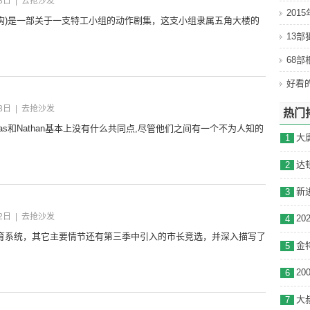
3日
|
去抢沙发
201
查机构)是一部关于一支特工小组的动作剧集，这支小组隶属五角大楼的
13
68
3日
|
去抢沙发
热门
cas和Nathan基本上没有什么共同点,尽管他们之间有一个不为人知的
大
1
2
3
2日
|
去抢沙发
4
育系统，其它主要情节还有第三季中引入的市长竞选，并深入描写了
5
6
7