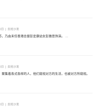
0日
|
去抢沙发
，乃由末任香港总督彭定康幼女彭雅思饰演。 ...
0日
|
去抢沙发
，聚集着各式各样的人，他们窥视对方的生活，也被对方所窥视。
0日
|
去抢沙发