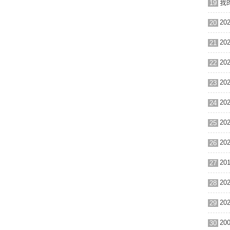
我的
19
20
21
22
23
24
25
26
27
28
29
30