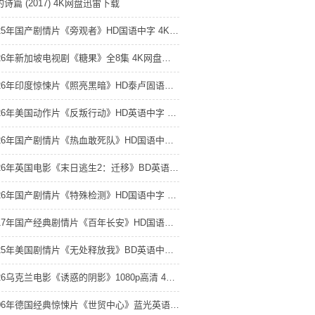
诗篇 (2017) 4K网盘迅雷下载
2025年国产剧情片《旁观者》HD国语中字 4K网盘迅雷下载
2026年新加坡电视剧《糖果》全8集 4K网盘迅雷下载
2026年印度惊悚片《照亮黑暗》HD泰卢固语中字 4K网盘迅雷下载
2026年美国动作片《反叛行动》HD英语中字 4K网盘迅雷下载
2026年国产剧情片《热血敢死队》HD国语中字 4K网盘迅雷下载
2026年英国电影《末日逃生2：迁移》BD英语中字 4K网盘迅雷下载
2026年国产剧情片《特殊检测》HD国语中字 4K网盘迅雷下载
2017年国产经典剧情片《百年长安》HD国语中字 4K网盘迅雷下载
2025年美国剧情片《无处释放我》BD英语中字 4K网盘迅雷下载
2026乌克兰电影《诱惑的阴影》1080p高清 4K网盘迅雷下载
2006年德国经典惊悚片《世贸中心》蓝光英语中字 4K网盘迅雷下载