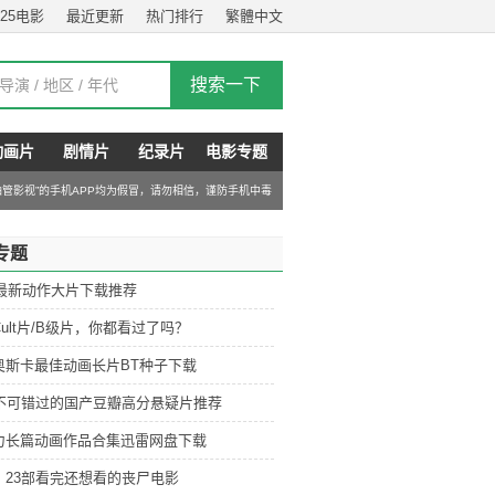
025电影
最近更新
热门排行
繁體中文
动画片
剧情片
纪录片
电影专题
“油管影视”的手机APP均为假冒，请勿相信，谨防手机中毒
专题
6最新动作大片下载推荐
ult片/B级片，你都看过了吗？
奥斯卡最佳动画长片BT种子下载
部不可错过的国产豆瓣高分悬疑片推荐
力长篇动画作品合集迅雷网盘下载
：23部看完还想看的丧尸电影