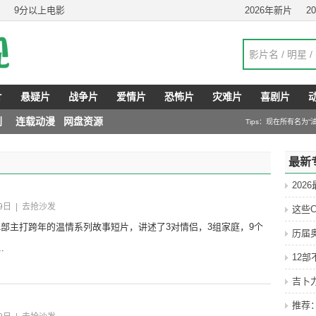
9分以上电影
2026年新片
2
片
悬疑片
战争片
爱情片
恐怖片
灾难片
喜剧片
剧
连载动漫
网盘资源
Tips：现在所有名为
最新
202
9日
|
去抢沙发
这些C
1部主打跨年的温情系列故事短片，讲述了3对情侣，3组家庭，9个
历届
.
12
吉卜
推荐