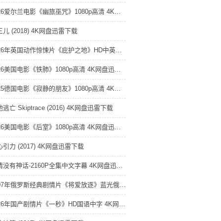
2026爱尔兰电影《幽旅巫咒》1080p高清 4K网盘迅雷下载
儿 (2018) 4K网盘迅雷下载
2026年英国动作惊悚片《庇护之地》HD中英双字修正版 4K网盘迅雷下载
2026美国电影《铁肺》1080p高清 4K网盘迅雷下载
2025德国电影《寂静的朋友》1080p高清 4K网盘迅雷下载
逃亡 Skiptrace (2016) 4K网盘迅雷下载
2026美国电影《后室》1080p高清 4K网盘迅雷下载
引力 (2017) 4K网盘迅雷下载
爱情没有神话-2160P全集中文字幕 4K网盘迅雷下载
2007年俄罗斯经典剧情片《将爱放逐》蓝光俄语中字 4K网盘迅雷下载
2026年国产剧情片《一秒》HD国语中字 4K网盘迅雷下载