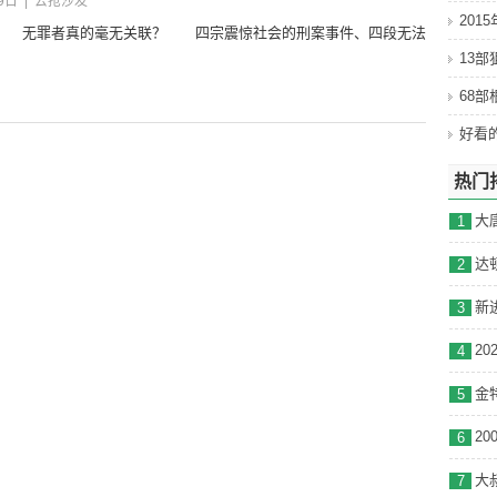
9日
|
去抢沙发
201
？ 无罪者真的毫无关联？ 四宗震惊社会的刑案事件、四段无法
13
68
热门
大
1
2
3
4
5
6
7