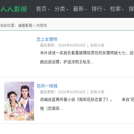
首页
分类
最新
排行
检索
搜
当前位置：
油管影视
> 刘育同
恋上女镖师
最后更新：2026年04月09日
|
去抢沙发
本片讲述一名肩负着重振镖局责任的女镖师姚七七，迎
趟远途运镖，护送凉荆王私生...
花间一倾城
最后更新：2026年03月29日
|
去抢沙发
改编自蓝菁所著小说《我和花妖恋爱了》。 来自“花
橙（厉蔺菲...