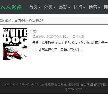
首页
分类
最新
排行
检索
搜
当前位置：
油管影视
> 乔治·费舍尔
白狗
最后更新：2026年04月10日
|
去抢沙发
朱莉（克里斯蒂·麦克尼科尔 Kristy McNichol 饰
中，她驾车撞伤了一只狗，四处求...
Copyright © 2016-2026 4K电影电视剧百度夸克网盘下载
百度地图
谷歌地图
@gmail.com