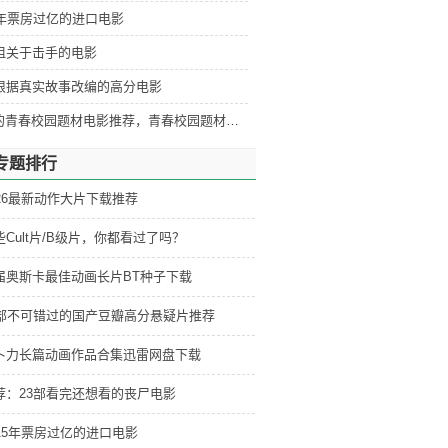
5年票房过亿的进口电影
部狙关于击手的电影
部根据真实故事改编的高分电影
好看的青春校园题材电影推荐，青春校园题材电影排行
专题排行
026最新动作大片下载推荐
些Cult片/B级片，你都看过了吗？
届奥斯卡最佳动画长片BT种子下载
2部不可错过的国产豆瓣高分悬疑片推荐
卜力长篇动画作品合集迅雷网盘下载
荐：23部看完还想看的丧尸电影
015年票房过亿的进口电影