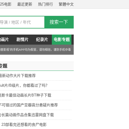
025电影
最近更新
热门排行
繁體中文
动画片
剧情片
纪录片
电影专题
“油管影视”的手机APP均为假冒，请勿相信，谨防手机中毒
专题
6最新动作大片下载推荐
ult片/B级片，你都看过了吗？
奥斯卡最佳动画长片BT种子下载
部不可错过的国产豆瓣高分悬疑片推荐
力长篇动画作品合集迅雷网盘下载
：23部看完还想看的丧尸电影