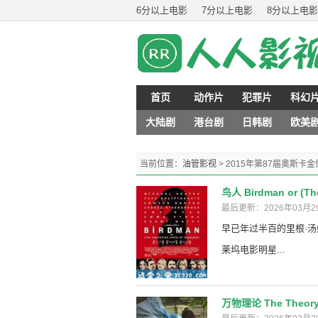
6分以上电影
7分以上电影
8分以上电影
首页
动作片
犯罪片
科幻
大陆剧
港台剧
日韩剧
欧美
当前位置：
油管影视
> 2015年第87届奥斯
鸟人 Birdman or (Th
最后更新：2026年03月2
早已年过半百的里根·汤姆森
莱坞电影明星...
万物理论 The Theory