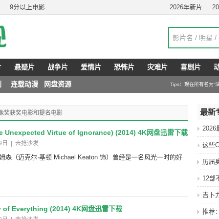
9分以上电影
2026年新片
2
片
悬疑片
战争片
爱情片
恐怖片
灾难片
喜剧片
剧
连载动漫
网盘资源
Tips：现在所有名为
最新
卡金像奖获奖电影和提名电影
202
e Unexpected Virtue of Ignorance) (2014) 4K网盘迅雷下载
9日
|
去抢沙发
这些C
（迈克尔·基顿 Michael Keaton 饰）曾经是一名风光一时的好
历届
12
吉卜
 of Everything (2014) 4K网盘迅雷下载
推荐