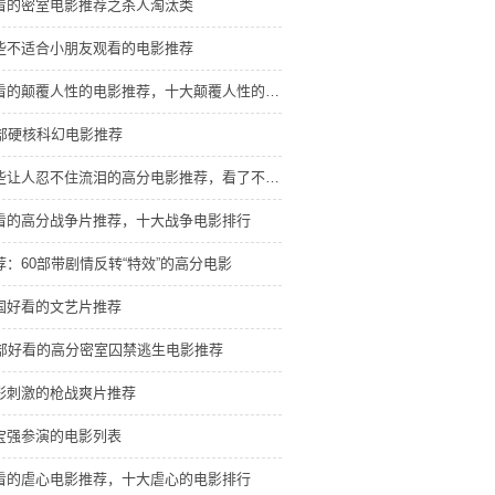
看的密室电影推荐之杀人淘汰类
些不适合小朋友观看的电影推荐
好看的颠覆人性的电影推荐，十大颠覆人性的电影排行
8部硬核科幻电影推荐
那些让人忍不住流泪的高分电影推荐，看了不后悔
看的高分战争片推荐，十大战争电影排行
荐：60部带剧情反转“特效”的高分电影
国好看的文艺片推荐
9部好看的高分密室囚禁逃生电影推荐
彩刺激的枪战爽片推荐
宝强参演的电影列表
看的虐心电影推荐，十大虐心的电影排行