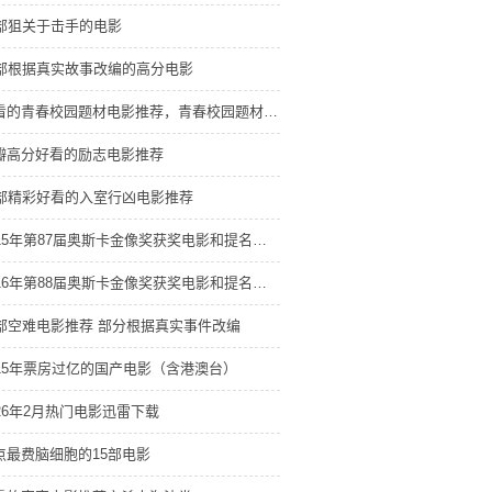
3部狙关于击手的电影
8部根据真实故事改编的高分电影
好看的青春校园题材电影推荐，青春校园题材电影排行
瓣高分好看的励志电影推荐
3部精彩好看的入室行凶电影推荐
2015年第87届奥斯卡金像奖获奖电影和提名电影
2016年第88届奥斯卡金像奖获奖电影和提名电影
5部空难电影推荐 部分根据真实事件改编
015年票房过亿的国产电影（含港澳台）
026年2月热门电影迅雷下载
点最费脑细胞的15部电影