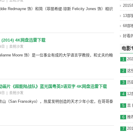
9日
|
去抢沙发
201
e Redmayne 饰）和简（菲丽希缇·琼斯 Felicity Jones 饰）相识
13
68
ce (2014) 4K网盘迅雷下载
9日
|
去抢沙发
电影
ulianne Moore 饰）是一位事业有成的大学语言学教授，和丈夫约翰
2
1
这
2
历
3
剧动画片《超能陆战队》蓝光国粤英3语双字 4K网盘迅雷下载
9日
|
去抢沙发
1
4
（San Fransokyo），热爱发明创造的天才少年小宏，在哥哥泰
吉
5
推
6
2
7