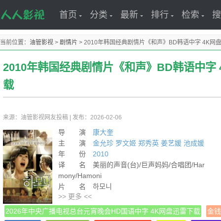
首页
分类
最新
排行
检索
搜
当前位置：
油管影视
>
剧情片
>
2010年韩国经典剧情片《和声》BD韩语中字 4K网
2010年韩国经典剧情片《和声》BD韩语中字 
载
来源：油管影视网友投稿
|
发布：2026-02-06
导 演
康大奎
主 演
金允珍
罗文姬
郑秀英
姜艺媛
池成媛
年 份
2010
译 名 美丽的声音(台)/巨声妈妈/合唱团/Har
mony/Hamoni
片 名 하모니
>> 更多 <<
产 地 韩国
类 别 剧情
2026年中央广播电视总台元宵晚会HD国语中字 4K网盘迅雷下载
金钱
语 言 韩语