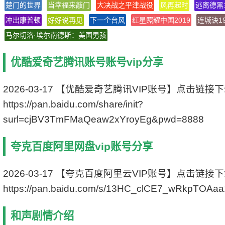
楚门的世界
当幸福来敲门
大决战之平津战役
风再起时
逃离德黑
字 幕 中文字幕
冲出康普顿
好好说再见
上映日期 2010-01-28
下一个台风
红星照耀中国2019
连城诀19
豆瓣评分 8.5/10 from 58581 users
马尔切洛·埃尔南德斯：美国男孩
IMDb评分 7.4/10 from 707 users
文件格式 x264 + ACC
优酷爱奇艺腾讯账号账号vip分享
视频尺寸 1280 x 720
文件大小 1527 MB
片 长 112 Mins
2026-03-17 【优酷爱奇艺腾讯VIP账号】点击链接
https://pan.baidu.com/share/init?
surl=cjBV3TmFMaQeaw2xYroyEg&pwd=8888
夸克百度阿里网盘vip账号分享
2026-03-17 【夸克百度阿里云VIP账号】点击链接
https://pan.baidu.com/s/13HC_clCE7_wRkpTOAa
和声剧情介绍