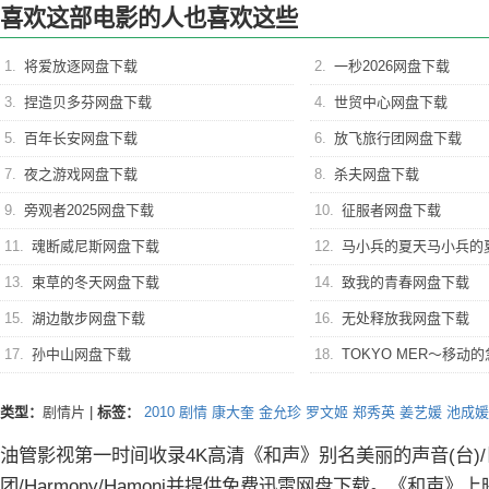
喜欢这部电影的人也喜欢这些
1.
将爱放逐网盘下载
2.
一秒2026网盘下载
3.
捏造贝多芬网盘下载
4.
世贸中心网盘下载
5.
百年长安网盘下载
6.
放飞旅行团网盘下载
7.
夜之游戏网盘下载
8.
杀夫网盘下载
9.
旁观者2025网盘下载
10.
征服者网盘下载
11.
魂断威尼斯网盘下载
12.
马小兵的夏天马小兵的
13.
束草的冬天网盘下载
14.
致我的青春网盘下载
15.
湖边散步网盘下载
16.
无处释放我网盘下载
17.
孙中山网盘下载
18.
TOKYO MER～移动的急救室～
类型：
剧情片
|
标签：
2010
剧情
康大奎
金允珍
罗文姬
郑秀英
姜艺媛
池成媛
油管影视第一时间收录4K高清《和声》别名美丽的声音(台)/
团/Harmony/Hamoni并提供免费迅雷网盘下载。《和声》上