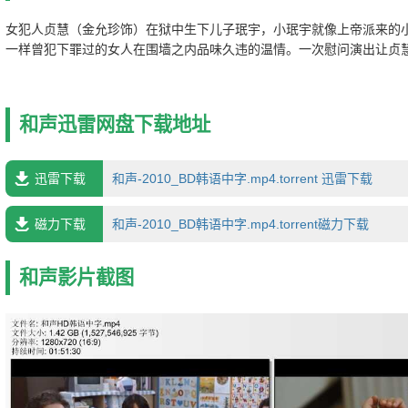
女犯人贞慧（金允珍饰）在狱中生下儿子珉宇，小珉宇就像上帝派来的
一样曾犯下罪过的女人在围墙之内品味久违的温情。一次慰问演出让贞
合唱团的想法，可是贞慧不仅五音不全，而且完全没有相关经验。小珉宇
养，为了得到在领养之前与儿子一起外出的机会，贞慧决定无论组建合
下去。在众多善良狱友的帮助下，合唱团终于小聚规模，然而令贞慧没
和声迅雷网盘下载地址
外出的日子也是与儿子的离别之日。合唱团就像一个幸福的大家庭，它
的犯人们欢乐，而且也在逐渐弥合曾经的苦难记忆留在他们内心的殇痛…
韩国电影大钟奖(2010)最佳影片(提名)康大奎最佳女主角(提名)金允珍
迅雷下载
和声-2010_BD韩语中字.mp4.torrent 迅雷下载
最佳新人导演(提名)康大奎最佳新人女演员(提名)姜艺媛
磁力下载
和声-2010_BD韩语中字.mp4.torrent磁力下载
和声影片截图