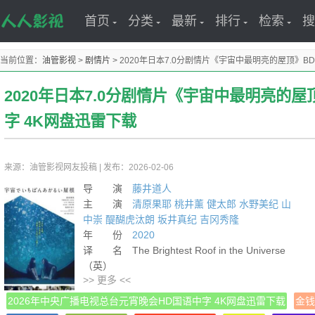
首页
分类
最新
排行
检索
搜
当前位置：
油管影视
>
剧情片
>
2020年日本7.0分剧情片《宇宙中最明亮的屋顶》B
2020年日本7.0分剧情片《宇宙中最明亮的屋
字 4K网盘迅雷下载
来源：油管影视网友投稿
|
发布：2026-02-06
导 演
藤井道人
主 演
清原果耶
桃井薰
健太郎
水野美纪
山
中崇
醍醐虎汰朗
坂井真纪
吉冈秀隆
年 份
2020
译 名 The Brightest Roof in the Universe
（英）
>> 更多 <<
片 名 宇宙でいちばんあかるい屋根
产 地 日本
2026年中央广播电视总台元宵晚会HD国语中字 4K网盘迅雷下载
金钱
类 别 剧情