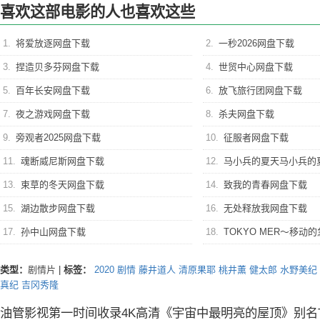
喜欢这部电影的人也喜欢这些
1.
将爱放逐网盘下载
2.
一秒2026网盘下载
3.
捏造贝多芬网盘下载
4.
世贸中心网盘下载
5.
百年长安网盘下载
6.
放飞旅行团网盘下载
7.
夜之游戏网盘下载
8.
杀夫网盘下载
9.
旁观者2025网盘下载
10.
征服者网盘下载
11.
魂断威尼斯网盘下载
12.
马小兵的夏天马小兵的
13.
束草的冬天网盘下载
14.
致我的青春网盘下载
15.
湖边散步网盘下载
16.
无处释放我网盘下载
17.
孙中山网盘下载
18.
TOKYO MER～移动的急救室～
类型：
剧情片
|
标签：
2020
剧情
藤井道人
清原果耶
桃井薰
健太郎
水野美纪
真纪
吉冈秀隆
油管影视第一时间收录4K高清《宇宙中最明亮的屋顶》别名The Bri