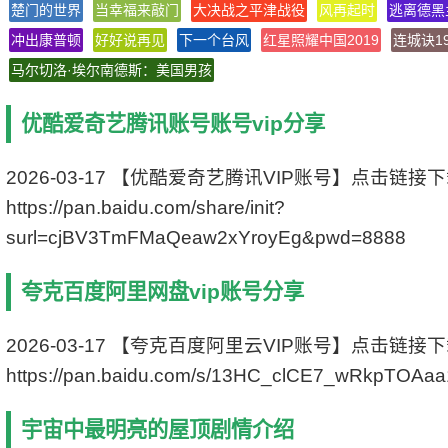
楚门的世界
当幸福来敲门
大决战之平津战役
风再起时
逃离德黑
语 言 2020-09-04(日本)
冲出康普顿
好好说再见
字 幕 中文字幕
下一个台风
红星照耀中国2019
连城诀19
上映日期 2020-09-04(日本)
马尔切洛·埃尔南德斯：美国男孩
豆瓣评分 7.0/10 from 1062 users
IMDb评分 6.8/10 from 50 users
优酷爱奇艺腾讯账号账号vip分享
文件格式 x264 + ACC
视频尺寸 1920 x 1080
文件大小 1793 MB
2026-03-17 【优酷爱奇艺腾讯VIP账号】点击链接
片 长 116 Mins
https://pan.baidu.com/share/init?
surl=cjBV3TmFMaQeaw2xYroyEg&pwd=8888
夸克百度阿里网盘vip账号分享
2026-03-17 【夸克百度阿里云VIP账号】点击链接
https://pan.baidu.com/s/13HC_clCE7_wRkpTOAa
宇宙中最明亮的屋顶剧情介绍