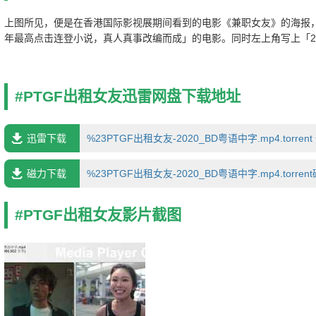
上图所见，便是在香港国际影视展期间看到的电影《兼职女友》的海报，
年最高点击连登小说，真人真事改编而成」的电影。同时左上角写上「20
放题」，看来电影拟于今年冬季上映。其实，中国3D过去改编网上小说
《壹狱壹世界：高登阔少踎监日记》以至是《西谎极落：太爆太子太空
而监制伍健雄则擅拍一众演员的话题性作品，近年包括《喜爱夜蒲》系
#PTGF出租女友迅雷网盘下载地址
年《私人会所》等。且看两家公司的合作，又会令《兼职女友》带来什
迅雷下载
%23PTGF出租女友-2020_BD粤语中字.mp4.torren
磁力下载
%23PTGF出租女友-2020_BD粤语中字.mp4.torre
#PTGF出租女友影片截图