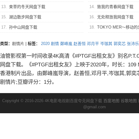
13.
束草的冬天网盘下载
14.
致我的青春网盘下载
15.
湖边散步网盘下载
16.
无处释放我网盘下载
17.
孙中山网盘下载
18.
TOKYO MER～移动的急救室～
类型：
剧情片
|
标签：
2020
剧情
鄭峰嵐
赵善恒
邓月平
岑珈其
郭奕芯
张沛乐
油管影视第一时间收录4K高清《#PTGF出租女友》别名P.T.
网盘下载。《#PTGF出租女友》上映于2020年，时长：109 
香港制片出品，由鄭峰嵐导演，赵善恒,邓月平,岑珈其,郭奕芯
剧情片;豆瓣评分：1分。
Copyright © 2016-2026 4K电影电视剧百度夸克网盘下载
百度地图
谷歌地图
@gmail.com