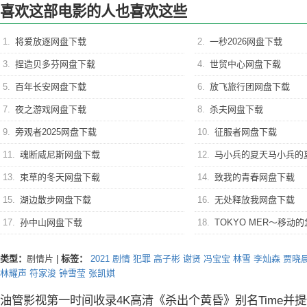
喜欢这部电影的人也喜欢这些
1.
将爱放逐网盘下载
2.
一秒2026网盘下载
3.
捏造贝多芬网盘下载
4.
世贸中心网盘下载
5.
百年长安网盘下载
6.
放飞旅行团网盘下载
7.
夜之游戏网盘下载
8.
杀夫网盘下载
9.
旁观者2025网盘下载
10.
征服者网盘下载
11.
魂断威尼斯网盘下载
12.
马小兵的夏天马小兵的
13.
束草的冬天网盘下载
14.
致我的青春网盘下载
15.
湖边散步网盘下载
16.
无处释放我网盘下载
17.
孙中山网盘下载
18.
TOKYO MER～移动的急救室～
类型：
剧情片
|
标签：
2021
剧情
犯罪
高子彬
谢贤
冯宝宝
林雪
李灿森
贾晓
林耀声
符家浚
钟雪莹
张凯娸
油管影视第一时间收录4K高清《杀出个黄昏》别名Time并