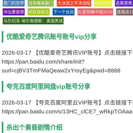
楚门的世界
当幸福来敲门
大决战之平津战役
风再起时
逃离德黑
字 幕 中文字幕
冲出康普顿
好好说再见
上映日期 2021-07-15(中国香港)/2021-04-04
下一个台风
红星照耀中国2019
连城诀19
(香港国际电影节)
马尔切洛·埃尔南德斯：美国男孩
豆瓣评分 6.9/10 from 829 users
IMDb评分 6.7/10 from 127 users
优酷爱奇艺腾讯账号账号vip分享
文件格式 x264 + ACC
视频尺寸 1280 x 720
文件大小 1495 MB
2026-03-17 【优酷爱奇艺腾讯VIP账号】点击链接
片 长 99 Mins
https://pan.baidu.com/share/init?
surl=cjBV3TmFMaQeaw2xYroyEg&pwd=8888
夸克百度阿里网盘vip账号分享
2026-03-17 【夸克百度阿里云VIP账号】点击链接
https://pan.baidu.com/s/13HC_clCE7_wRkpTOAa
杀出个黄昏剧情介绍