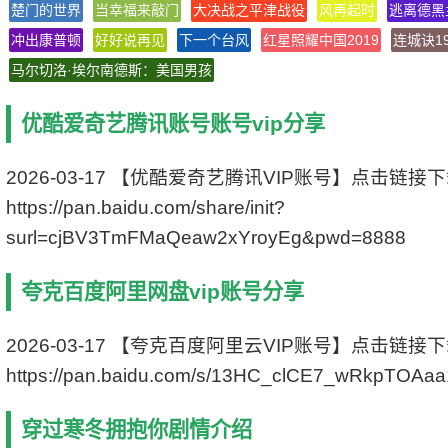
楚门的世界
当幸福来敲门
大决战之平津战役
风再起时
逃离德黑
类 别 剧情/爱情
冲出康普顿
好好说再见
语 言 汉语普通话/武汉方言
下一个台风
红星照耀中国2019
连城诀19
字 幕 中文字幕
马尔切洛·埃尔南德斯：美国男孩
上映日期 2021-12-31(中国大陆)
豆瓣评分 6.0/10 from 82530 users
优酷爱奇艺腾讯账号账号vip分享
IMDb评分 6.1/10 from 60 users
文件格式 x264 + ACC
视频尺寸 1280 x 720
2026-03-17 【优酷爱奇艺腾讯VIP账号】点击链接
文件大小 2859 MB
https://pan.baidu.com/share/init?
片 长 126 Mins
surl=cjBV3TmFMaQeaw2xYroyEg&pwd=8888
夸克百度阿里网盘vip账号分享
2026-03-17 【夸克百度阿里云VIP账号】点击链接
https://pan.baidu.com/s/13HC_clCE7_wRkpTOAa
穿过寒冬拥抱你剧情介绍