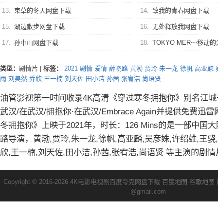
13.
束草的冬天网盘下载
14.
致我的青春网盘下载
15.
湖边散步网盘下载
16.
无处释放我网盘下载
17.
孙中山网盘下载
18.
TOKYO MER～移动的急救室～
类型：
剧情片
|
标签：
2021
剧情
爱情
薛晓路
黄渤
贾玲
朱一龙
徐帆
高亚麟
雨
刘昊然
乔欣
王一楠
刘天佐
田小洁
孙茜
张宥浩
尚语贤
油管影视第一时间收录4K高清《穿过寒冬拥抱你》别名江城子
武汉/在武汉/拥抱你·在武汉/Embrace Again并提供免费
冬拥抱你》上映于2021年，时长：126 Mins的是一部中
路导演，黄渤,贾玲,朱一龙,徐帆,高亚麟,吴彦姝,许绍雄,王骁
欣,王一楠,刘天佐,田小洁,孙茜,张宥浩,尚语贤 等主演的剧
Copyright © 2016-2026 4K电影电视剧百度夸克网盘下载
百度地图
谷歌地图
@gmail.com