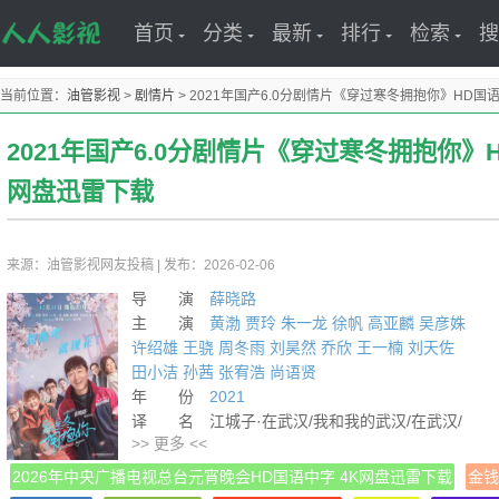
首页
分类
最新
排行
检索
搜
当前位置：
油管影视
>
剧情片
>
2021年国产6.0分剧情片《穿过寒冬拥抱你》HD国
2021年国产6.0分剧情片《穿过寒冬拥抱你》H
网盘迅雷下载
来源：油管影视网友投稿
|
发布：2026-02-06
导 演
薛晓路
主 演
黄渤
贾玲
朱一龙
徐帆
高亚麟
吴彦姝
许绍雄
王骁
周冬雨
刘昊然
乔欣
王一楠
刘天佐
田小洁
孙茜
张宥浩
尚语贤
年 份
2021
译 名 江城子·在武汉/我和我的武汉/在武汉/
>> 更多 <<
拥抱你·在武汉/Embrace Again
片 名 穿过寒冬拥抱你
2026年中央广播电视总台元宵晚会HD国语中字 4K网盘迅雷下载
金钱
产 地 中国大陆