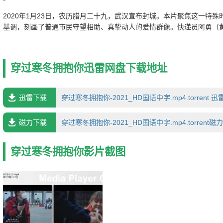
2020年1月23日，农历腊月二十九，武汉宣布封城。本片聚焦这一特
基调，刻画了普通市民守望相助、真挚动人的爱情群像。快递员阿勇（
（贾玲饰），钢琴老师叶子扬（朱一龙饰），中年夫妇刘亚兰（徐帆饰
饰）。退休老医生谢咏琴（吴彦姝饰）和餐厅老板沛爷（许绍雄饰），
饰），滞留旅客张哲（刘昊然饰）和君君（乔欣饰）。疫情下，爱给了
穿过寒冬拥抱你迅雷网盘下载地址
力量。他们以笑做盾，以爱为矛，冲破凛冽寒冬和恐惧，勇敢拥抱。爱
延，抵御一切苦难，最终见证奇迹。
迅雷下载
穿过寒冬拥抱你-2021_HD国语中字.mp4.torrent 
磁力下载
穿过寒冬拥抱你-2021_HD国语中字.mp4.torrent磁
穿过寒冬拥抱你影片截图