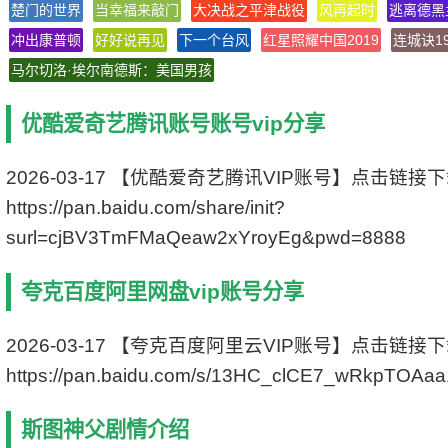
楚门的世界
当幸福来敲门
大决战之平津战役
风再起时
逃离德黑
片 名 Father Stu
冲出康普顿
好好说再见
产 地 美国
下一个台风
红星照耀中国2019
连城诀19
类 别 剧情
马尔切洛·埃尔南德斯：美国男孩
语 言 英语
字 幕 中英双字幕
优酷爱奇艺腾讯账号账号vip分享
上映日期 2022-04-13(加拿大)/2022-04-15(美
国)
IMDb评分 6.8/10 from 3400 users
2026-03-17 【优酷爱奇艺腾讯VIP账号】点击链接
文件格式 x264 + ACC
https://pan.baidu.com/share/init?
视频尺寸 1920 x 1080
surl=cjBV3TmFMaQeaw2xYroyEg&pwd=8888
文件大小 1890 MB
片 长 125 Mins
夸克百度阿里网盘vip账号分享
2026-03-17 【夸克百度阿里云VIP账号】点击链接
https://pan.baidu.com/s/13HC_clCE7_wRkpTOAa
斯图神父剧情介绍