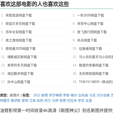
喜欢这部电影的人也喜欢这些
1.
将爱放逐网盘下载
2.
一秒2026网盘下载
3.
捏造贝多芬网盘下载
4.
世贸中心网盘下载
5.
百年长安网盘下载
6.
放飞旅行团网盘下载
7.
夜之游戏网盘下载
8.
杀夫网盘下载
9.
旁观者2025网盘下载
10.
征服者网盘下载
11.
魂断威尼斯网盘下载
12.
马小兵的夏天马小兵的
13.
束草的冬天网盘下载
14.
致我的青春网盘下载
15.
湖边散步网盘下载
16.
无处释放我网盘下载
17.
孙中山网盘下载
18.
TOKYO MER～移动的急救室～
类型：
剧情片
|
标签：
2022
剧情
罗莎琳德·罗斯
梅尔·吉布森
马克·沃尔伯格
特蕾莎·鲁伊斯
雯特·艾娃·佐莉
阿兰·乌伊
耐德·巴拉米
罗尼·吉恩
油管影视第一时间收录4K高清《斯图神父》别名斯图并提供