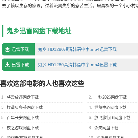
去了赖以生存的家园，过着流离失所的悲苦生活。居昌郡的一个小小村
（姜荷娜 饰）的十四岁少女，正敏出生在一个平凡但恩爱的家庭中，从
祥的关爱之下。 战争的到来结束了正敏无忧无虑的生活，某日，日军占
将正敏掠走送上了开往日本的火车，和她同行的，都是一些和正敏差不
鬼乡迅雷网盘下载地址
心中都惴惴不安，不知会有怎样的命运等待着她们。正敏和其他少女们
对象，过着暗无天日的悲惨生活，然而正敏内心里有一个无比坚定的希
返故乡。
迅雷下载
鬼乡.HD1280超清韩语中字.mp4迅雷下载
迅雷下载
鬼乡.HD1280高清韩语中字.mp4迅雷下载
喜欢这部电影的人也喜欢这些
1.
将爱放逐网盘下载
2.
一秒2026网盘下载
3.
捏造贝多芬网盘下载
4.
世贸中心网盘下载
5.
百年长安网盘下载
6.
放飞旅行团网盘下载
7.
夜之游戏网盘下载
8.
杀夫网盘下载
9.
旁观者2025网盘下载
10.
征服者网盘下载