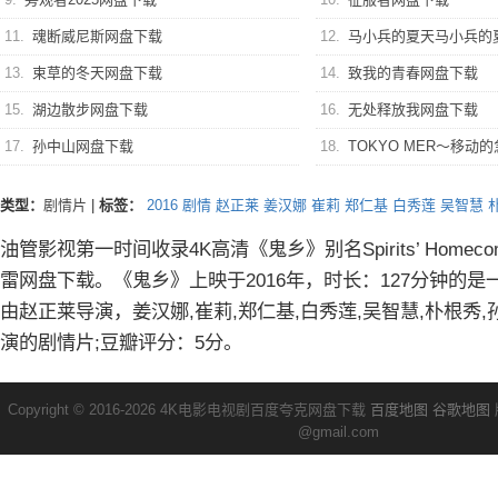
11.
魂断威尼斯网盘下载
12.
马小兵的夏天马小兵的
13.
束草的冬天网盘下载
14.
致我的青春网盘下载
15.
湖边散步网盘下载
16.
无处释放我网盘下载
17.
孙中山网盘下载
18.
TOKYO MER～移动的急救室～
类型：
剧情片
|
标签：
2016
剧情
赵正莱
姜汉娜
崔莉
郑仁基
白秀莲
吴智慧
油管影视第一时间收录4K高清《鬼乡》别名Spirits’ Homec
雷网盘下载。《鬼乡》上映于2016年，时长：127分钟的
由赵正莱导演，姜汉娜,崔莉,郑仁基,白秀莲,吴智慧,朴根秀,
演的剧情片;豆瓣评分：5分。
Copyright © 2016-2026 4K电影电视剧百度夸克网盘下载
百度地图
谷歌地图
@gmail.com