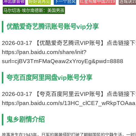
冲出康普顿
好好说再见
片长: 127分钟
下一个台风
红星照耀中国2019
连城诀19
又名: Spirits’ Homecoming
马尔切洛·埃尔南德斯：美国男孩
IMDb链接: tt5503266
优酷爱奇艺腾讯账号账号vip分享
2026-03-17 【优酷爱奇艺腾讯VIP账号】点击链接
https://pan.baidu.com/share/init?
surl=cjBV3TmFMaQeaw2xYroyEg&pwd=8888
夸克百度阿里网盘vip账号分享
2026-03-17 【夸克百度阿里云VIP账号】点击链接
https://pan.baidu.com/s/13HC_clCE7_wRkpTOAa
鬼乡剧情介绍
故事发生在1943年，日军的屡屡侵犯打破了朝鲜国民的宁静生活，一