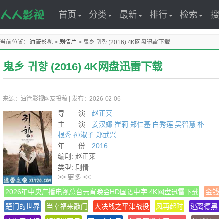
首页
分类
最新
排行
检索
搜
当前位置：
油管影视
>
剧情片
>
鬼乡 귀향 (2016) 4K网盘迅雷下载
鬼乡 귀향 (2016) 4K网盘迅雷下载
来源：油管影视网友投稿
|
发布：2026-02-06
导 演
赵正莱
主 演
姜汉娜
崔莉
郑仁基
白秀莲
吴智慧
朴
根秀
孙淑子
郑武兴
年 份
2016
编剧: 赵正莱
类型: 剧情
>> 更多 <<
官方网站: www.guihyang.com
制片国家/地区: 韩国
2026年中央广播电视总台元宵晚会HD国语中字 4K网盘迅雷下载
金钱
语言: 韩语 / 日语
楚门的世界
当幸福来敲门
大决战之平津战役
风再起时
逃离德黑
上映日期: 2016-02-24(韩国)