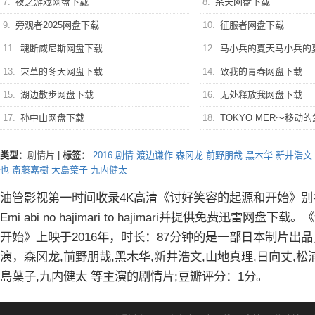
7.
夜之游戏网盘下载
8.
杀夫网盘下载
9.
旁观者2025网盘下载
10.
征服者网盘下载
11.
魂断威尼斯网盘下载
12.
马小兵的夏天马小兵的
13.
束草的冬天网盘下载
14.
致我的青春网盘下载
15.
湖边散步网盘下载
16.
无处释放我网盘下载
17.
孙中山网盘下载
18.
TOKYO MER～移动的急救室～
类型：
剧情片
|
标签：
2016
剧情
渡边谦作
森冈龙
前野朋哉
黑木华
新井浩文
也
斎藤嘉樹
大島葉子
九内健太
油管影视第一时间收录4K高清《讨好笑容的起源和开始》别名EM
Emi abi no hajimari to hajimari并提供免费迅雷网
开始》上映于2016年，时长：87分钟的是一部日本制片出
演，森冈龙,前野朋哉,黑木华,新井浩文,山地真理,日向丈,松
島葉子,九内健太 等主演的剧情片;豆瓣评分：1分。