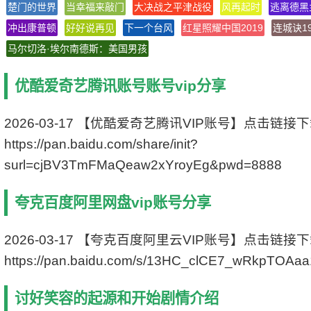
楚门的世界
当幸福来敲门
大决战之平津战役
风再起时
逃离德黑
上映日期: 2016-09-03(日本)
冲出康普顿
好好说再见
片长: 87分钟
下一个台风
红星照耀中国2019
连城诀19
又名: EMIABI的初和始 / Emi abi no hajimari to h
马尔切洛·埃尔南德斯：美国男孩
ajimari
IMDb链接: tt5224870
优酷爱奇艺腾讯账号账号vip分享
2026-03-17 【优酷爱奇艺腾讯VIP账号】点击链接
https://pan.baidu.com/share/init?
surl=cjBV3TmFMaQeaw2xYroyEg&pwd=8888
夸克百度阿里网盘vip账号分享
2026-03-17 【夸克百度阿里云VIP账号】点击链接
https://pan.baidu.com/s/13HC_clCE7_wRkpTOAa
讨好笑容的起源和开始剧情介绍