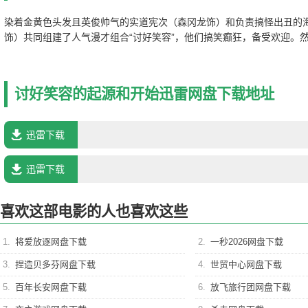
染着金黄色头发且英俊帅气的实道宪次（森冈龙饰）和负责搞怪出丑的
饰）共同组建了人气漫才组合“讨好笑容”，他们搞笑癫狂，备受欢迎。
点的关键时刻，一场车祸夺走了海野的生命。 此后不久，实道和经纪人
结伴去拜访名叫黑泽拓马（新井浩文 饰）的男子。黑泽许多年前在搞笑
称作“天才艺人”。对“讨好笑容”来说，黑泽既是可敬的前辈，也是让他
讨好笑容的起源和开始迅雷网盘下载地址
过因为某些原因，黑泽选择退出舞台，自甘寂寞。 当初和海野一同遇难
（山地まり饰）的女孩，而她正是黑泽的亲妹妹。此时的实道心情低落
气。黑泽称雏子是“讨好笑容”的粉丝，希望实道能再一次展露让众人欢笑
迅雷下载
们，含着眼泪去探索令人忘忧的笑容……
迅雷下载
喜欢这部电影的人也喜欢这些
1.
将爱放逐网盘下载
2.
一秒2026网盘下载
3.
捏造贝多芬网盘下载
4.
世贸中心网盘下载
5.
百年长安网盘下载
6.
放飞旅行团网盘下载