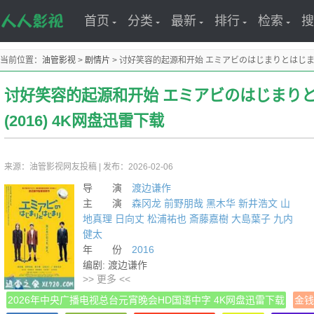
首页
分类
最新
排行
检索
搜
当前位置：
油管影视
>
剧情片
>
讨好笑容的起源和开始 エミアビのはじまりとはじまり (
讨好笑容的起源和开始 エミアビのはじまり
(2016) 4K网盘迅雷下载
来源：油管影视网友投稿
|
发布：2026-02-06
导 演
渡边谦作
主 演
森冈龙
前野朋哉
黑木华
新井浩文
山
地真理
日向丈
松浦祐也
斎藤嘉樹
大島葉子
九内
健太
年 份
2016
编剧: 渡边谦作
>> 更多 <<
类型: 剧情
制片国家/地区: 日本
2026年中央广播电视总台元宵晚会HD国语中字 4K网盘迅雷下载
金钱
语言: 日语