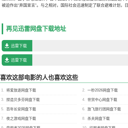
被迫作出“弃国宣言”。与之相对，国际社会迅速制定了联合避难计划，
次序相继逃亡海外。作为难民的谭雅名次比较靠后，可她的身体情况有
边，童年时代的知心好友列欧娜也被留在这片绝望的土地上。人们一个
友也迎来了说再见的时刻……
再见迅雷网盘下载地址
迅雷下载
迅雷下载
喜欢这部电影的人也喜欢这些
1.
将爱放逐网盘下载
2.
一秒2026网盘下载
3.
捏造贝多芬网盘下载
4.
世贸中心网盘下载
5.
百年长安网盘下载
6.
放飞旅行团网盘下载
7.
夜之游戏网盘下载
8.
杀夫网盘下载
9.
旁观者2025网盘下载
10.
征服者网盘下载