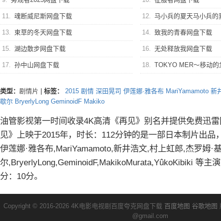
11.
魂断威尼斯网盘下载
12.
马小兵的夏天马小兵的
13.
束草的冬天网盘下载
14.
致我的青春网盘下载
15.
湖边散步网盘下载
16.
无处释放我网盘下载
17.
孙中山网盘下载
18.
TOKYO MER～移动的急救室～
类型：
剧情片
|
标签：
2015
剧情
深田晃司
伊莲娜·雅各布
MariYamamoto
新
歇尔
BryerlyLong
GeminoidF
Makiko
油管影视第一时间收录4K高清《再见》别名并提供免费迅雷
见》上映于2015年，时长：112分钟的是一部日本制片出
伊莲娜·雅各布,MariYamamoto,新井浩文,村上虹郎,杰罗姆·
尔,BryerlyLong,GeminoidF,MakikoMurata,YûkoKibik
分：10分。
Copyright © 2016-2026 4K电影电视剧百度夸克网盘下载
百度地图
谷歌地图
@gmail.com