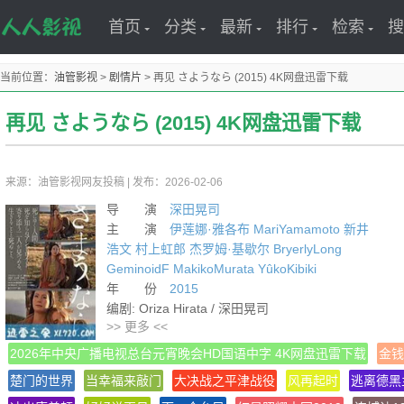
首页
分类
最新
排行
检索
搜
当前位置：
油管影视
>
剧情片
>
再见 さようなら (2015) 4K网盘迅雷下载
再见 さようなら (2015) 4K网盘迅雷下载
来源：油管影视网友投稿
|
发布：2026-02-06
导 演
深田晃司
主 演
伊莲娜·雅各布
MariYamamoto
新井
浩文
村上虹郎
杰罗姆·基歇尔
BryerlyLong
GeminoidF
MakikoMurata
YûkoKibiki
年 份
2015
编剧: Oriza Hirata / 深田晃司
>> 更多 <<
类型: 剧情
制片国家/地区: 日本
2026年中央广播电视总台元宵晚会HD国语中字 4K网盘迅雷下载
金钱
语言: 日语
楚门的世界
当幸福来敲门
大决战之平津战役
风再起时
逃离德黑
上映日期: 2015-11-21(日本)