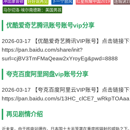
冲出康普顿
好好说再见
片长: 112分钟
下一个台风
红星照耀中国2019
连城诀19
IMDb链接: tt2720892
马尔切洛·埃尔南德斯：美国男孩
优酷爱奇艺腾讯账号账号vip分享
2026-03-17 【优酷爱奇艺腾讯VIP账号】点击链接
https://pan.baidu.com/share/init?
surl=cjBV3TmFMaQeaw2xYroyEg&pwd=8888
夸克百度阿里网盘vip账号分享
2026-03-17 【夸克百度阿里云VIP账号】点击链接
https://pan.baidu.com/s/13HC_clCE7_wRkpTOAa
再见剧情介绍
近未来，由于核电站爆炸，日本国土大半笼罩在重度核辐射的威胁之下