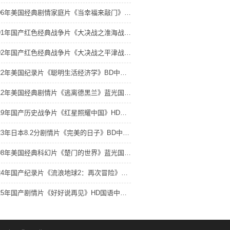
2006年美国经典剧情家庭片《当幸福来敲门》蓝光双语双字 4K网盘迅雷下载
1991年国产红色经典战争片《大决战之淮海战役》HD国语中字 4K网盘迅雷下载
1992年国产红色经典战争片《大决战之平津战役》HD国语中字 4K网盘迅雷下载
2022年美国纪录片《聪明生活经济学》BD中英双字 4K网盘迅雷下载
2012年美国经典剧情片《逃离德黑兰》蓝光国英双语双字 4K网盘迅雷下载
2019年国产历史战争片《红星照耀中国》HD国语中字 4K网盘迅雷下载
2023年日本8.2分剧情片《完美的日子》BD中字 4K网盘迅雷下载
1998年美国经典科幻片《楚门的世界》蓝光国英双语中英双字 4K网盘迅雷下载
2024年国产纪录片《流浪地球2：再次冒险》HD国语中英双字 4K网盘迅雷下载
2025年国产剧情片《好好说再见》HD国语中字 4K网盘迅雷下载