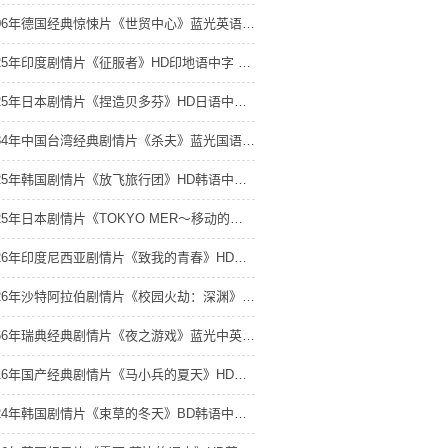
2006年德国经典惊悚片《世贸中心》蓝光英语中字 4K网盘迅雷下载
2025年印度剧情片《征服者》HD印地语中字 4K网盘迅雷下载
2025年日本剧情片《捏造贝多芬》HD日语中字 4K网盘迅雷下载
1984年中国台湾经典剧情片《杀夫》蓝光国语中字 4K网盘迅雷下载
2025年韩国剧情片《放飞旅行团》HD韩语中字 4K网盘迅雷下载
2025年日本剧情片《TOKYO MER～移动的急救室～ 南海任务 电影》BD日语中字 4K网盘迅雷下载
2026年印度尼西亚剧情片《致我的青春》HD印度尼西亚语中字 4K网盘迅雷下载
2026年沙特阿拉伯剧情片《校园火劫：深渊》HD阿拉伯语中字 4K网盘迅雷下载
1966年瑞典经典剧情片《夜之游戏》蓝光中英双字 4K网盘迅雷下载
2016年国产经典剧情片《马小兵的夏天》HD国语中字 4K网盘迅雷下载
2024年韩国剧情片《束草的冬天》BD韩语中字 4K网盘迅雷下载