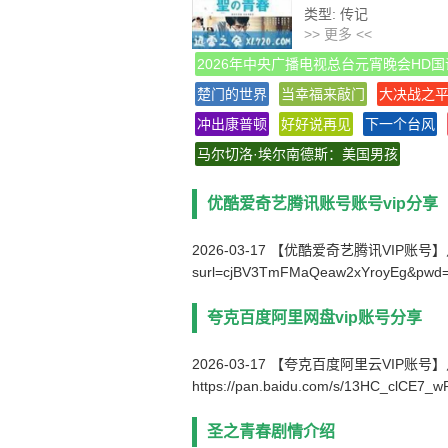
类型: 传记
>> 更多 <<
官方网站: satoshi-movi
制片国家/地区: 日本
2026年中央广播电视总台元宵晚会HD国
语言: 日语
楚门的世界
当幸福来敲门
大决战之
上映日期: 2016-11-19
冲出康普顿
好好说再见
片长: 123分钟
下一个台风
又名: 圣的青春
马尔切洛·埃尔南德斯：美国男孩
IMDb链接: tt4818662
优酷爱奇艺腾讯账号账号vip分享
2026-03-17 【优酷爱奇艺腾讯VIP账号】点击链接下
surl=cjBV3TmFMaQeaw2xYroyEg&pwd
夸克百度阿里网盘vip账号分享
2026-03-17 【夸克百度阿里云VIP账
https://pan.baidu.com/s/13HC_clCE7
圣之青春剧情介绍