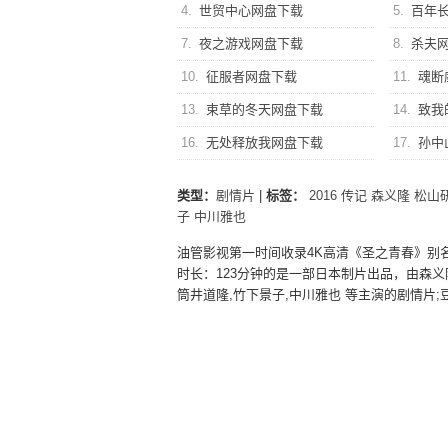
4.
世贸中心网盘下载
5.
百年
7.
夜之游戏网盘下载
8.
杀夫
10.
征服者网盘下载
11.
魂断
13.
束草的冬天网盘下载
14.
致我
16.
无处释放我网盘下载
17.
孙中
类型：
剧情片
|
标签：
2016
传记
森义隆
松山
子
中川雅也
油管影视第一时间收录4K高清《圣之青春》别
时长：123分钟的是一部日本制片出品，由森义隆
筒井道隆,竹下景子,中川雅也 等主演的剧情片;