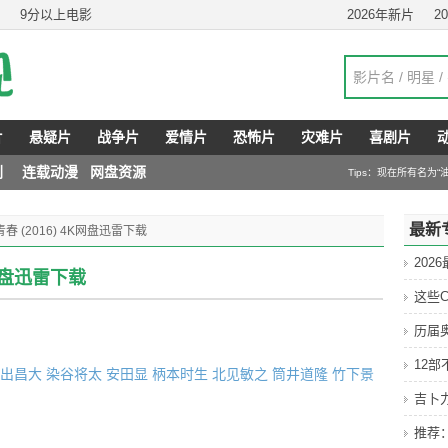
9分以上电影
2026年新片
2
片
悬疑片
战争片
爱情片
恐怖片
灾难片
喜剧片
剧
连载动漫
网盘资源
Tips：现在所有名为
最新
春 (2016) 4K网盘迅雷下载
202
K网盘迅雷下载
这些C
历届
12
出昌大
染谷将太
安田显
柄本时生
北见敏之
筒井道隆
竹下景
吉卜
推荐