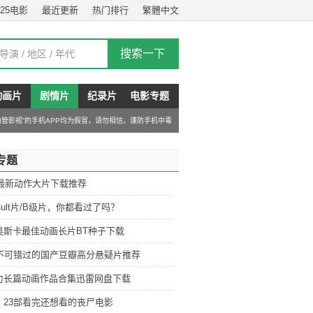
025电影
最近更新
热门排行
繁體中文
动画片
剧情片
纪录片
电影专题
“油管影视”的手机APP均为假冒，请勿相信，谨防手机中毒
专题
6最新动作大片下载推荐
ult片/B级片，你都看过了吗？
奥斯卡最佳动画长片BT种子下载
部不可错过的国产豆瓣高分悬疑片推荐
力长篇动画作品合集迅雷网盘下载
：23部看完还想看的丧尸电影