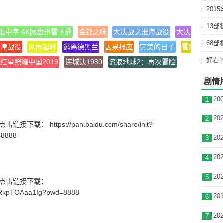
201
e.jp
13
语中字 4K网盘迅雷下载
金钱之味
大决战之淮海战役
大决战之辽沈
68
平津战役
风再起时
逃离德黑兰
因果报应
完美的日子
雪豹
闻香
(日本)
红星照耀中国2019
连城诀1980
流浪地球2：再次冒险
剧情
1
2
载： https://pan.baidu.com/share/init?
=8888
3
4
5
号】点击链接下载：
_wRkpTOAaa1Ig?pwd=8888
6
7