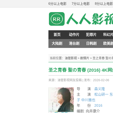
6分以上电影
7分以上电影
8分以上电影
首页
动作片
犯罪片
科幻
大陆剧
港台剧
日韩剧
欧美
当前位置：
油管影视
>
剧情片
>
圣之青春 聖の青
圣之青春 聖の青春 (2016) 4
来源：油管影视网友投稿
|
发布：2026-02-06
导 演
森义隆
主 演
松山研一
东
子
中川雅也
年 份
2016
编剧: 向井康介