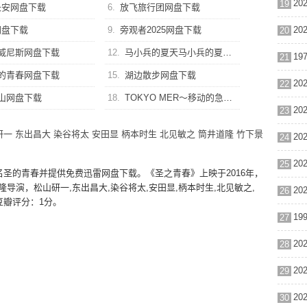
19
长安网盘下载
6.
放飞旅行团网盘下载
网盘下载
9.
旁观者2025网盘下载
20
威尼斯网盘下载
12.
马小兵的夏天马小兵的夏天网盘下载
21
的青春网盘下载
15.
湖边散步网盘下载
22
山网盘下载
18.
TOKYO MER～移动的急救室～ 南海任务 电影网盘下载
23
研一
东出昌大
染谷将太
安田显
柄本时生
北见敏之
筒井道隆
竹下景
24
25
名圣的青春并提供免费迅雷网盘下载。《圣之青春》上映于2016年，
导演，松山研一,东出昌大,染谷将太,安田显,柄本时生,北见敏之,
26
豆瓣评分：1分。
27
28
29
30