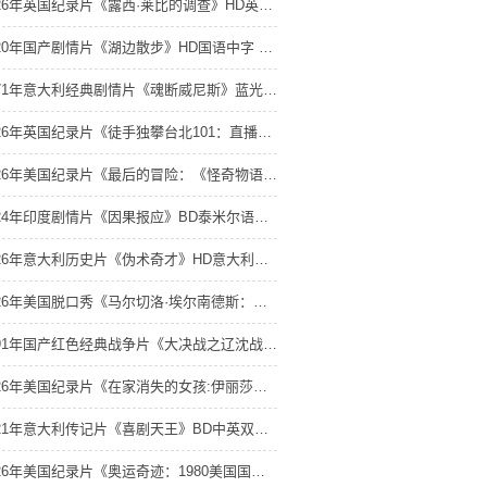
2026年英国纪录片《露西·莱比的调查》HD英语中字 4K网盘迅雷下载
2020年国产剧情片《湖边散步》HD国语中字 4K网盘迅雷下载
1971年意大利经典剧情片《魂断威尼斯》蓝光中英双字 4K网盘迅雷下载
2026年英国纪录片《徒手独攀台北101：直播》HD中英双字 4K网盘迅雷下载
2026年美国纪录片《最后的冒险：《怪奇物语》第五季幕后》HD英语中字 4K网盘迅雷下载
2024年印度剧情片《因果报应》BD泰米尔语中字 4K网盘迅雷下载
2026年意大利历史片《伪术奇才》HD意大利语中字 4K网盘迅雷下载
2026年美国脱口秀《马尔切洛·埃尔南德斯：美国男孩》HD英语中字 4K网盘迅雷下载
1991年国产红色经典战争片《大决战之辽沈战役》HD国语中字 4K网盘迅雷下载
2026年美国纪录片《在家消失的女孩:伊丽莎白·斯马特绑架案》HD英语中字 4K网盘迅雷下载
2021年意大利传记片《喜剧天王》BD中英双字 4K网盘迅雷下载
2026年美国纪录片《奥运奇迹：1980美国国家男子冰球队》HD中字 4K网盘迅雷下载