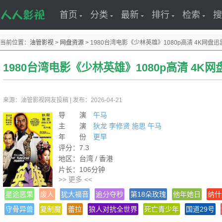
首页
分类
最新
排行
检索
搜
当前位置：
油管影视
>
网盘资源
>
1980台湾电影《少林英雄》1080p高清 4K网盘
1980台湾电影《少林英雄》1080p高清 4K
来源：油管影视网友投稿
|
发布：2026-04-21
导 演
午马
主 演
狄龙
李修贤
施思
午马
年 份
更早
评分：7.3
地区：台湾 / 香港
片长：106分钟
>> 更多 <<
导演：午马
热度：96℃
星途恶果
废人
犹大福音
追分夺秒
第18朵玫瑰
他年她日
纳什
类型：剧情/动作/武侠/古装
守骨异兽
复制魔
蕾拉
狼人对抗全世界
死亡青少年
国道29号
语言：汉语普通话