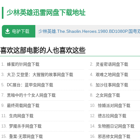
逃出反抗，杀死皇帝时，高亦被杀，至死亦无人知其功劳，可谓最能忍
少林英雄迅雷网盘下载地址
电驴下载
少林英雄.The.Shaolin.Heroes.1980.BD1080P.国
喜欢这部电影的人也喜欢这些
1.
蜂蜜的针网盘下载
2.
灵雀密语网盘下载
3.
大卫·艾登堡：大猩猩的故事网盘下载
4.
艰难之地网盘下载
5.
DC展台：蓝甲虫网盘下载
6.
加沙往事网盘下载
7.
黑暗中的十个女人网盘下载
8.
之女网盘下载
9.
最终荷载网盘下载
10.
惊婚派对网盘下载
11.
生肉网盘下载
12.
德古拉网盘下载
13.
梦魇杀手网盘下载
14.
生物圈日记网盘下载
15.
重案·无罪网盘下载
16.
邪恶修女网盘下载