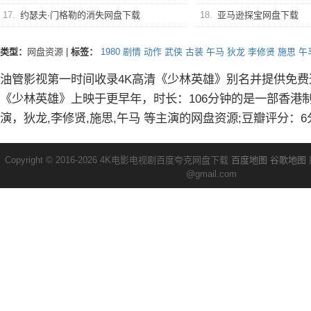
17.
约瑟夫·门格勒的消失网盘下载
18.
亚马逊探宝网盘下载
类型：
网盘资源
|
标签：
1980
剧情
动作
武侠
古装
午马
狄龙
李修贤
施思
午
油管影视第一时间收录4K高清《少林英雄》别名并提供免费
《少林英雄》上映于更早年，时长：106分钟的是一部香港
演，狄龙,李修贤,施思,午马 等主演的网盘资源;豆瓣评分：6
Copyright © 2016-2026 4K电影电视剧百度夸克网盘下载
百度地图
谷歌地图
@gmail.com