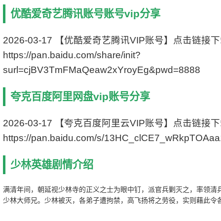
编剧：倪匡
优酷爱奇艺腾讯账号账号vip分享
主演： 狄龙/李修贤/施思/午马
状态：1080p高清
更新：2020-11-21
2026-03-17 【优酷爱奇艺腾讯VIP账号】点击链接
影片别名：侠骨英雄传
https://pan.baidu.com/share/init?
surl=cjBV3TmFMaQeaw2xYroyEg&pwd=8888
夸克百度阿里网盘vip账号分享
2026-03-17 【夸克百度阿里云VIP账号】点击链接
https://pan.baidu.com/s/13HC_clCE7_wRkpTOAa
少林英雄剧情介绍
满清年间，朝延视少林寺的正义之士为眼中钉，派官兵剿灭之，率领清
少林大师兄。少林被灭，各弟子遭拘禁，高飞扬将之劳役，实则藉此令
功，高表面上投效清廷，其实是在暗中协助同门光复少林，惜其心意不