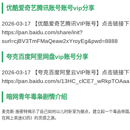
编剧：
优酷爱奇艺腾讯账号账号vip分享
主演：Maximilian Schmidt
状态：1080p高清
更新：2021-08-06
2026-03-17 【优酷爱奇艺腾讯VIP账号】点击链接
影片别名：
https://pan.baidu.com/share/init?
surl=cjBV3TmFMaQeaw2xYroyEg&pwd=8888
夸克百度阿里网盘vip账号分享
2026-03-17 【夸克百度阿里云VIP账号】点击链接
https://pan.baidu.com/s/13HC_clCE7_wRkpTOAa
暗网青年毒枭剧情介绍
麦克斯·施密特揭示了自己如何以儿时卧室为据点，建立起一个毒品帝国
在网上卖迷幻药》的灵感之源。