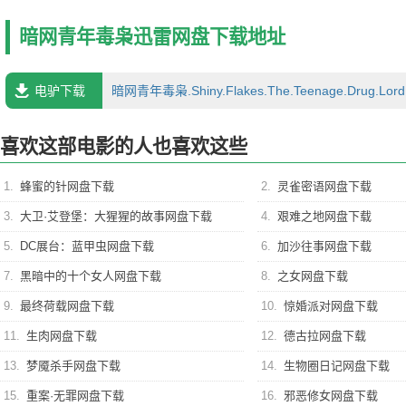
暗网青年毒枭迅雷网盘下载地址
电驴下载
暗网青年毒枭.Shiny.Flakes.The.Teenage.Drug.Lord.2021
喜欢这部电影的人也喜欢这些
1.
蜂蜜的针网盘下载
2.
灵雀密语网盘下载
3.
大卫·艾登堡：大猩猩的故事网盘下载
4.
艰难之地网盘下载
5.
DC展台：蓝甲虫网盘下载
6.
加沙往事网盘下载
7.
黑暗中的十个女人网盘下载
8.
之女网盘下载
9.
最终荷载网盘下载
10.
惊婚派对网盘下载
11.
生肉网盘下载
12.
德古拉网盘下载
13.
梦魇杀手网盘下载
14.
生物圈日记网盘下载
15.
重案·无罪网盘下载
16.
邪恶修女网盘下载