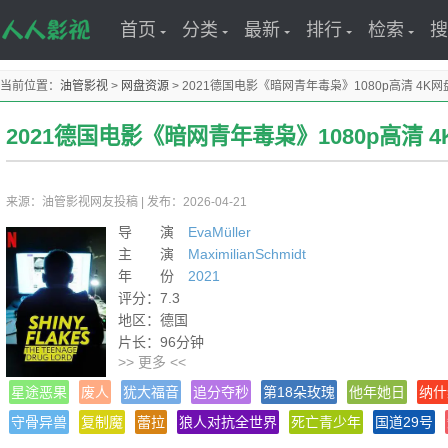
首页
分类
最新
排行
检索
搜
当前位置：
油管影视
>
网盘资源
>
2021德国电影《暗网青年毒枭》1080p高清 4K
2021德国电影《暗网青年毒枭》1080p高清 
来源：油管影视网友投稿
|
发布：2026-04-21
导 演
EvaMüller
主 演
MaximilianSchmidt
年 份
2021
评分：7.3
地区：德国
片长：96分钟
>> 更多 <<
导演：Eva Müller
热度：4296℃
星途恶果
废人
犹大福音
追分夺秒
第18朵玫瑰
他年她日
纳什
类型：
守骨异兽
复制魔
蕾拉
狼人对抗全世界
死亡青少年
国道29号
语言：德语