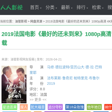
首页
分类
最新
排行
检索
搜
当前位置：
油管影视
>
网盘资源
>
2019法国电影《最好的还未到来》1080p高清 4
2019法国电影《最好的还未到来》1080p高清
载
来源：油管影视网友投稿
|
发布：2026-04-21
导 演
马修·德拉波特/亚历山大·德·拉·巴特
里耶
主 演
法布莱斯·鲁奇尼
帕特里克·布鲁尔
年 份
2019
评分：8.0
地区：法国
>> 更多 <<
片长：117分钟
导演：马修·德拉波特 / 亚历山大·德·拉·巴特里耶
星途恶果
废人
犹大福音
追分夺秒
第18朵玫瑰
他年她日
纳什
热度：1213℃