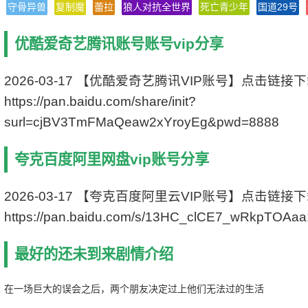
守骨异兽
复制魔
蕾拉
狼人对抗全世界
死亡青少年
国道29号
类型：剧情/喜剧
语言：法语
优酷爱奇艺腾讯账号账号vip分享
编剧：马修·德拉波特 / 亚历山大·德·拉·巴特里耶
主演：法布莱斯·鲁奇尼/帕特里克·布鲁尔
状态：1080p/4k高清
2026-03-17 【优酷爱奇艺腾讯VIP账号】点击链接
更新：2021-09-02
https://pan.baidu.com/share/init?
影片别名：陪你玩最大(台) / The Best Is Yet To
Come
surl=cjBV3TmFMaQeaw2xYroyEg&pwd=8888
夸克百度阿里网盘vip账号分享
2026-03-17 【夸克百度阿里云VIP账号】点击链接
https://pan.baidu.com/s/13HC_clCE7_wRkpTOAa
最好的还未到来剧情介绍
在一场巨大的误会之后，两个朋友决定过上他们无法过的生活