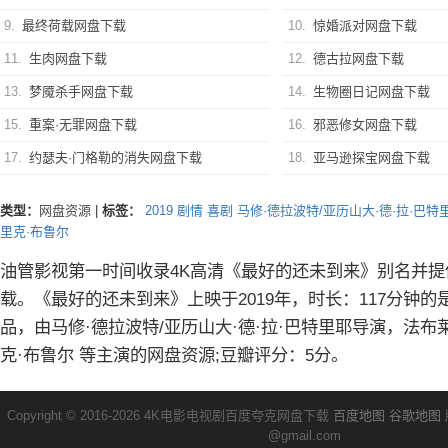
9.
最终荷载网盘下载
10.
惊婚派对网盘下载
11.
生肉网盘下载
12.
德古拉网盘下载
13.
梦魇杀手网盘下载
14.
生物圈日记网盘下载
15.
重案·无罪网盘下载
16.
邪恶修女网盘下载
17.
约瑟夫·门格勒的消失网盘下载
18.
亚马逊探宝网盘下载
类型：
网盘资源
|
标签：
2019
剧情
喜剧
马修·德拉波特/亚历山大·德·拉·巴特
里克·布鲁尔
油管影视第一时间收录4K高清《最好的还未到来》别名并
载。《最好的还未到来》上映于2019年，时长：117分钟
品，由马修·德拉波特/亚历山大·德·拉·巴特里耶导演，法布
克·布鲁尔 等主演的网盘资源;豆瓣评分：5分。
Copyright © 2016-2026 4K电影电视剧百度夸克网盘下载
百度地图
谷歌地图
@gmail.com