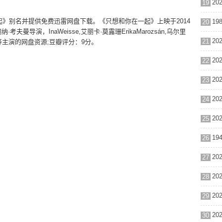
19
起》别名并提供免费迅雷网盘下载。《只想和你在一起》上映于2014
20
曼导演，InaWeisse,艾丽卡·莫露珊ErikaMarozsán,乌尔里
21
haller 等主演的网盘资源;豆瓣评分：9分。
22
23
24
25
26
27
28
29
30