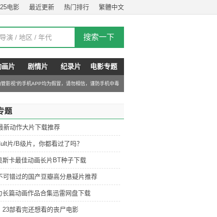
025电影
最近更新
热门排行
繁體中文
动画片
剧情片
纪录片
电影专题
“油管影视”的手机APP均为假冒，请勿相信，谨防手机中毒
专题
6最新动作大片下载推荐
ult片/B级片，你都看过了吗？
奥斯卡最佳动画长片BT种子下载
部不可错过的国产豆瓣高分悬疑片推荐
力长篇动画作品合集迅雷网盘下载
：23部看完还想看的丧尸电影