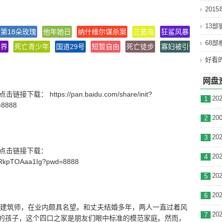
201
13
第18朵玫瑰
他年她日
纳什维尔谋杀案
三恶岛
狂鲨风暴
为了亚
68
世界
死亡青少年
国道29号
短暂自由
死亡徒步
寡妇被引诱
登台
Jürgen Schlagenhof
网盘
卡·莫露珊 Erika Marozsán/乌尔里希·诺登 Ulrich Noethen/P
载： https://pan.baidu.com/share/init?
1
=8888
2
3
号】点击链接下载：
4
_wRkpTOAaa1Ig?pwd=8888
5
6
业有成的建筑师，在业内颇具名望。和丈夫结婚多年，两人一直过着风
7
的孩子，这个四口之家是朋友们眼中标准的模范家庭。然而，