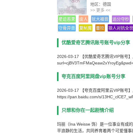
地区：德国
>> 更多 <<
片长：90分钟
导演：瑞纳·考夫曼
星途恶果
废人
犹大福音
追分夺秒
热度：833℃
守骨异兽
复制魔
蕾拉
狼人对抗全
类型：剧情/爱情/同性
语言：德语
优酷爱奇艺腾讯账号账号vip分享
编剧：Kathrin Richter/
主演： Ina Weisse/艾丽
2026-03-17 【优酷爱奇艺腾讯VIP账号】点击链接下
etra Schmidt-Schaller
surl=cjBV3TmFMaQeaw2xYroyEg&pwd
状态：高清版
更新：2021-09-02
影片别名：
夸克百度阿里网盘vip账号分享
2026-03-17 【夸克百度阿里云VIP账
https://pan.baidu.com/s/13HC_clCE7
只想和你在一起剧情介绍
玛丽（Ina Weisse 饰）是一位事
平浪静的生活，共同养育着两个可爱懂事