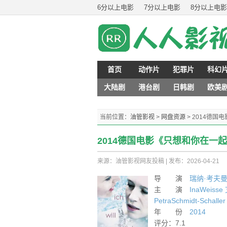
6分以上电影
7分以上电影
8分以上电影
首页
动作片
犯罪片
科幻
大陆剧
港台剧
日韩剧
欧美
当前位置：
油管影视
>
网盘资源
>
2014德国
2014德国电影《只想和你在一起
来源：油管影视网友投稿
|
发布：2026-04-21
导 演
瑞纳·考夫
主 演
InaWeisse
PetraSchmidt-Schaller
年 份
2014
评分：7.1