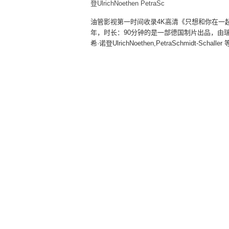
登UlrichNoethen
PetraSc
油管影视第一时间收录4K高清《只想和你在一
年，时长：90分钟的是一部德国制片出品，由瑞纳·考夫
希·诺登UlrichNoethen,PetraSchmidt-Sc