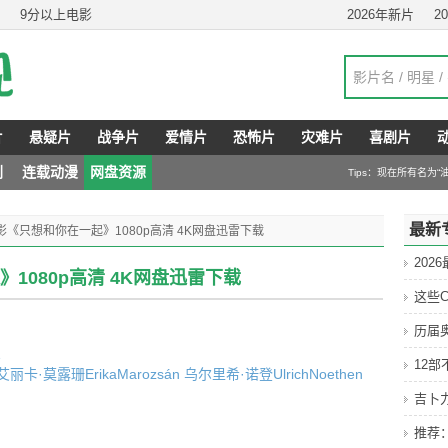
9分以上电影
2026年新片
2
片
悬疑片
战争片
爱情片
恐怖片
灾难片
喜剧片
剧
连载动漫
网盘资源
Tips：现在所有名为
最新
电影《只想和你在一起》1080p高清 4K网盘迅雷下载
202
》1080p高清 4K网盘迅雷下载
这些C
历届
曼
12
艾丽卡·莫露珊ErikaMarozsán
乌尔里希·诺登UlrichNoethen
吉卜
推荐