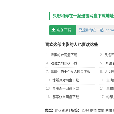
只有玛丽自己知道，在她的内心里，有一
洞的回声。 某日，玛丽遇见了名为爱雅（艾丽
想到的是，自己竟然被美丽的爱雅吸引了
只想和你在一起迅雷网盘下载地址
曼 Marc Hosemann 饰），而杜
电驴下载
只想和你在一起.Ich.wil
喜欢这部电影的人也喜欢这些
1.
蜂蜜的针网盘下载
2.
灵雀
4.
艰难之地网盘下载
5.
DC展
7.
黑暗中的十个女人网盘下载
8.
之女
10.
惊婚派对网盘下载
11.
生肉
13.
梦魇杀手网盘下载
14.
生物
16.
邪恶修女网盘下载
17.
约瑟
类型：
网盘资源
|
标签：
2014
剧情
爱情
同性