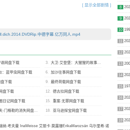
个巨大的黑洞，所有的幸福和温情都被吸进去，只留下冰冷空
[ 显示全部剧情 ]
8
卡·莫露珊 Erika Marozsán 饰）的女子，让玛丽没有
。更糟糕的是，爱雅有一个相爱多年的未婚夫杜姆（马可·豪斯
9
姆恰恰正是玛丽的好友。这一段复杂的三角关系会怎样发展下去呢？
10
l.dich.2014.DVDRip.中德字幕.亿万同人.mp4
11
12
密语网盘下载
3.
大卫·艾登堡：大猩猩的故事网盘下载
13
台：蓝甲虫网盘下载
6.
加沙往事网盘下载
14
网盘下载
9.
最终荷载网盘下载
15
网盘下载
12.
德古拉网盘下载
16
圈日记网盘下载
15.
重案·无罪网盘下载
17
夫·门格勒的消失网盘下载
18.
亚马逊探宝网盘下载
18
瑞纳·考夫曼
InaWeisse
艾丽卡·莫露珊ErikaMarozsán
乌尔里希·诺