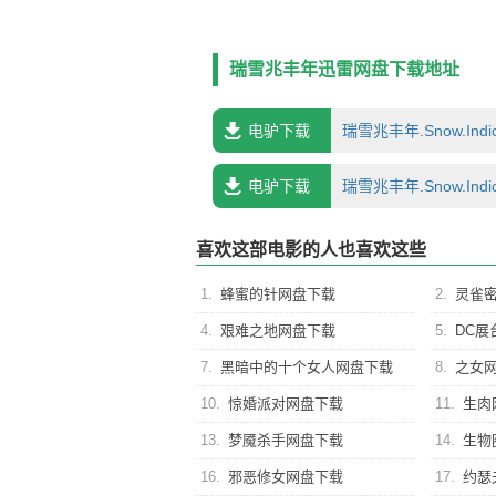
事。
瑞雪兆丰年迅雷网盘下载地址
电驴下载
瑞雪兆丰年.Snow.Indica
电驴下载
瑞雪兆丰年.Snow.Indic
喜欢这部电影的人也喜欢这些
1.
蜂蜜的针网盘下载
2.
灵雀
4.
艰难之地网盘下载
5.
DC展
7.
黑暗中的十个女人网盘下载
8.
之女
10.
惊婚派对网盘下载
11.
生肉
13.
梦魇杀手网盘下载
14.
生物
16.
邪恶修女网盘下载
17.
约瑟