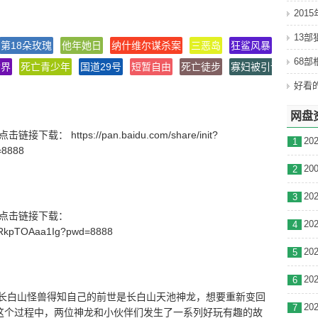
201
13
第18朵玫瑰
他年她日
纳什维尔谋杀案
三恶岛
狂鲨风暴
为了亚
68
世界
死亡青少年
国道29号
短暂自由
死亡徒步
寡妇被引诱
登台
杨大为/宋兴男/小米/蒋佳含/冯程诚/赵宇佳/王洪兵/赵婧伊
网盘
载： https://pan.baidu.com/share/init?
1
=8888
雪兆丰年 / Snow Indicates Harvest
2
3
号】点击链接下载：
4
_wRkpTOAaa1Ig?pwd=8888
5
6
长白山怪兽得知自己的前世是长白山天池神龙，想要重新变回
7
在这个过程中，两位神龙和小伙伴们发生了一系列好玩有趣的故