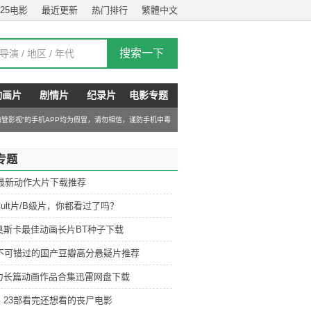
025电影
最近更新
热门排行
繁體中文
动画片
剧情片
纪录片
电影专题
“油管影视”的手机APP均为假冒，请勿相信，谨防手机中毒
专题
6最新动作大片下载推荐
ult片/B级片，你都看过了吗？
奥斯卡最佳动画长片BT种子下载
部不可错过的国产豆瓣高分悬疑片推荐
力长篇动画作品合集迅雷网盘下载
：23部看完还想看的丧尸电影