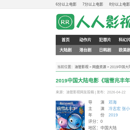
6分以上电影
7分以上电影
8分以上电影
首页
动作片
犯罪片
科幻
大陆剧
港台剧
日韩剧
欧美
当前位置：
油管影视
>
网盘资源
>
2019中国
2019中国大陆电影《瑞雪兆丰年
来源：油管影视网友投稿
|
发布：2026-04-22
导 演
邓海
主 演
冷志宏
张小
年 份
2019
评分：0
地区：中国大陆