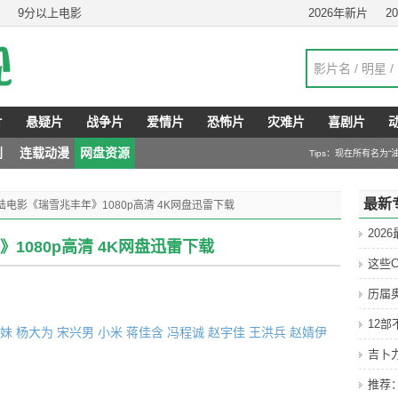
9分以上电影
2026年新片
2
片
悬疑片
战争片
爱情片
恐怖片
灾难片
喜剧片
剧
连载动漫
网盘资源
Tips：现在所有名为
最新
大陆电影《瑞雪兆丰年》1080p高清 4K网盘迅雷下载
202
》1080p高清 4K网盘迅雷下载
这些C
历届
12
妹
杨大为
宋兴男
小米
蒋佳含
冯程诚
赵宇佳
王洪兵
赵婧伊
吉卜
推荐