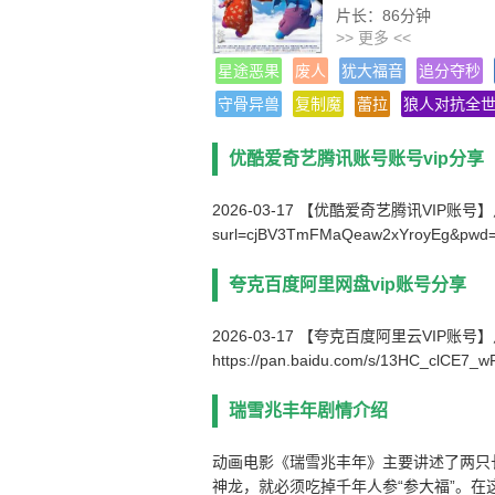
片长：86分钟
>> 更多 <<
导演：邓海
热度：9492℃
星途恶果
废人
犹大福音
追分夺秒
类型：动画/儿童/奇幻
守骨异兽
复制魔
蕾拉
狼人对抗全
语言：汉语普通话
编剧：胡志军
优酷爱奇艺腾讯账号账号vip分享
主演： 冷志宏/张小妹/
状态：1080p高清
2026-03-17 【优酷爱奇艺腾讯VIP账号】点击链接下
更新：2021-09-02
surl=cjBV3TmFMaQeaw2xYroyEg&pwd
影片别名：参娃与天池怪兽之瑞
夸克百度阿里网盘vip账号分享
2026-03-17 【夸克百度阿里云VIP账
https://pan.baidu.com/s/13HC_clCE7
瑞雪兆丰年剧情介绍
动画电影《瑞雪兆丰年》主要讲述了两只
神龙，就必须吃掉千年人参“参大福”。