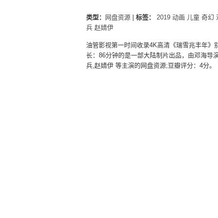
类型：
网盘资源
|
标签：
2019
动画
儿童
奇幻
兵
赵婧伊
油管影视第一时间收录4K高清《瑞雪兆丰年》
长：86分钟的是一部大陆制片出品，由邓海导演，
兵,赵婧伊 等主演的网盘资源;豆瓣评分：4分。