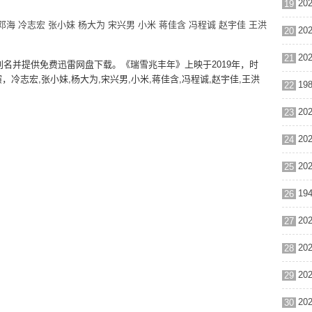
19
邓海
冷志宏
张小妹
杨大为
宋兴男
小米
蒋佳含
冯程诚
赵宇佳
王洪
20
21
别名并提供免费迅雷网盘下载。《瑞雪兆丰年》上映于2019年，时
冷志宏,张小妹,杨大为,宋兴男,小米,蒋佳含,冯程诚,赵宇佳,王洪
22
23
24
25
26
27
28
29
30