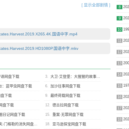
[ 显示全部剧情 ]
8
9
10
tes.Harvest.2019.X265.4K.国语中字.mp4
11
ates.Harvest.2019.HD1080P.国语中字.mkv
12
13
14
密语网盘下载
3.
大卫·艾登堡：大猩猩的故事网盘下载
15
台：蓝甲虫网盘下载
6.
加沙往事网盘下载
网盘下载
9.
最终荷载网盘下载
16
网盘下载
12.
德古拉网盘下载
17
圈日记网盘下载
15.
重案·无罪网盘下载
18
夫·门格勒的消失网盘下载
18.
亚马逊探宝网盘下载