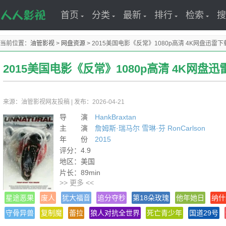
首页
分类
最新
排行
检索
搜
当前位置：
油管影视
>
网盘资源
>
2015美国电影《反常》1080p高清 4K网盘迅雷下
2015美国电影《反常》1080p高清 4K网盘迅
来源：油管影视网友投稿
|
发布：2026-04-21
导 演
HankBraxtan
主 演
詹姆斯·瑞马尔
雪琳·芬
RonCarlson
年 份
2015
评分：4.9
地区：美国
片长：89min
>> 更多 <<
导演：Hank Braxtan
热度：13831℃
星途恶果
废人
犹大福音
追分夺秒
第18朵玫瑰
他年她日
纳什
类型：动作/惊悚/恐怖
守骨异兽
复制魔
蕾拉
狼人对抗全世界
死亡青少年
国道29号
语言：英语