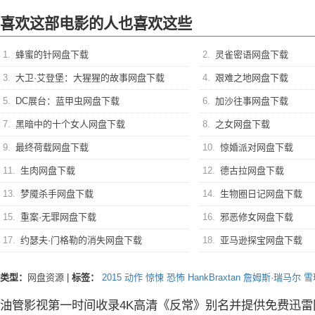
喜欢这部电影的人也喜欢这些
1.
蜂蜜的针网盘下载
2.
灵雀密语网盘下载
3.
大卫·艾登堡：大猩猩的故事网盘下载
4.
艰难之地网盘下载
5.
DC展台：蓝甲虫网盘下载
6.
加沙往事网盘下载
7.
黑暗中的十个女人网盘下载
8.
之女网盘下载
9.
最终荷载网盘下载
10.
惊婚派对网盘下载
11.
生肉网盘下载
12.
德古拉网盘下载
13.
梦魇杀手网盘下载
14.
生物圈日记网盘下载
15.
重案·无罪网盘下载
16.
邪恶修女网盘下载
17.
约瑟夫·门格勒的消失网盘下载
18.
亚马逊探宝网盘下载
类型：
网盘资源
|
标签：
2015
动作
惊悚
恐怖
HankBraxtan
詹姆斯·瑞马尔
雪
油管影视第一时间收录4K高清《反常》别名并提供免费迅雷