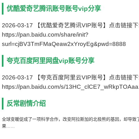
编剧：Ron Carlson
优酷爱奇艺腾讯账号账号vip分享
主演： 詹姆斯·瑞马尔/雪琳·芬/Ron Carlson
状态：DVD版
更新：2021-09-02
2026-03-17 【优酷爱奇艺腾讯VIP账号】点击链接
影片别名：
https://pan.baidu.com/share/init?
surl=cjBV3TmFMaQeaw2xYroyEg&pwd=8888
夸克百度阿里网盘vip账号分享
2026-03-17 【夸克百度阿里云VIP账号】点击链接
https://pan.baidu.com/s/13HC_clCE7_wRkpTOAa
反常剧情介绍
全球变暖促成了一项科学合作，改变阿拉斯加的北极熊的基因，却导致
果……