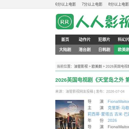
6分以上电影
7分以上电影
8分以上电影
首页
动作片
犯罪片
科幻
大陆剧
港台剧
日韩剧
欧美
当前位置：
油管影视
>
欧美剧
>
2026英国电
2026英国电视剧《天堂岛之外 
来源：油管影视网友投稿
|
发布：2026-07-04
导 演
FionaWaito
主 演
克里斯·马
莉西蒂·蒙塔古
吉米·巴
年 份
2026
导 演 FionaWaito