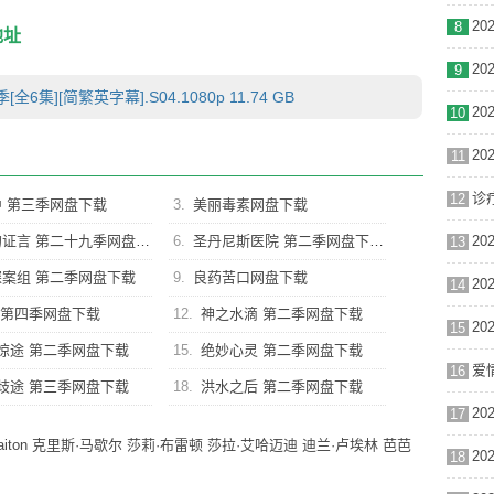
8
地址
9
6集][简繁英字幕].S04.1080p 11.74 GB
10
11
12
 第三季网盘下载
3.
美丽毒素网盘下载
证言 第二十九季网盘下载
6.
圣丹尼斯医院 第二季网盘下载
13
案组 第二季网盘下载
9.
良药苦口网盘下载
14
 第四季网盘下载
12.
神之水滴 第二季网盘下载
15
惊途 第二季网盘下载
15.
绝妙心灵 第二季网盘下载
16
歧途 第三季网盘下载
18.
洪水之后 第二季网盘下载
17
iton
克里斯·马歇尔
莎莉·布雷顿
莎拉·艾哈迈迪
迪兰·卢埃林
芭芭
18