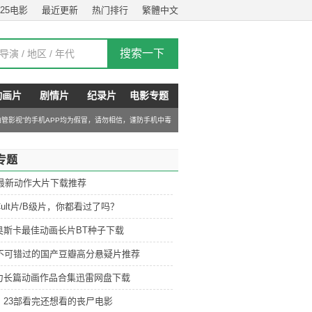
025电影
最近更新
热门排行
繁體中文
动画片
剧情片
纪录片
电影专题
“油管影视”的手机APP均为假冒，请勿相信，谨防手机中毒
专题
6最新动作大片下载推荐
ult片/B级片，你都看过了吗？
奥斯卡最佳动画长片BT种子下载
部不可错过的国产豆瓣高分悬疑片推荐
力长篇动画作品合集迅雷网盘下载
：23部看完还想看的丧尸电影