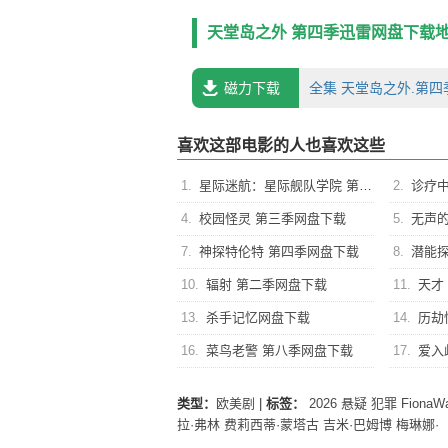
天堂岛之外 第四季迅雷网盘下载
磁力下载
全集 天堂岛之外.第四季[全
喜欢这部电影的人也喜欢这些
1.
星际迷航：星际舰队学院 第一季网盘下载
2.
诊疗中
4.
校园怪灵 第三季网盘下载
5.
无声的
7.
神探特伦特 第四季网盘下载
8.
潜能探
10.
辐射 第二季网盘下载
11.
天才
13.
杀手记忆网盘下载
14.
历劫
16.
菜鸟老警 第八季网盘下载
17.
爱入
类型：
欧美剧
|
标签：
2026
悬疑
犯罪
FionaWa
拉·弗林
费莉西蒂·蒙塔古
吉米·巴姆博
梅琳娜·