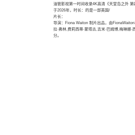
油管影视第一时间收录4K高清《天堂岛之外 
于2026年，时长：的是一部英国
/
片长：
导演：
Fiona Waiton 制片出品，由Fiona
拉·弗林,费莉西蒂·蒙塔古,吉米·巴姆博,梅琳娜
分。