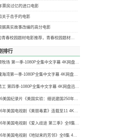
5年票房过亿的进口电影
部狙关于击手的电影
部根据真实故事改编的高分电影
好看的青春校园题材电影推荐，青春校园题材电影排行
剧排行
达顿牧场 第一季-1080P全集中文字幕 4K网盘迅雷下载
惊魂海湾第一季-1080P全集中文字幕 4K网盘迅雷下载
清洁工 第四季-1080P全集中文字幕 4K网盘迅雷下载
2026美国纪录片《美国实验：细说建国250年》「全集」1080p高清 4K网盘迅雷下载
2026年美国电视剧《美丽毒素》连载至11 4K网盘迅雷下载
2026年美国电视剧《爱入歧途 第三季》全8集 4K网盘迅雷下载
2026年美国电视剧《地狱来的芳邻》全8集 4K网盘迅雷下载