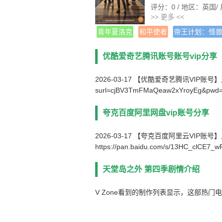
评分：0
/ 地区：英国
/
>> 更多 <<
热度：4490℃
类型：悬疑/犯罪
青年夏洛克
和平使者
帝王计划：怪
语言：英语 编剧：托尼
主演：克里斯·马歇尔/莎
优酷爱奇艺腾讯账号账号vip分享
蒂·蒙塔古/吉米·巴姆博
状态：全集
更新：
2026
2026-03-17 【优酷爱奇艺腾讯VIP账号】点击链接下
影片别名：
surl=cjBV3TmFMaQeaw2xYroyEg&pwd
夸克百度阿里网盘vip账号分享
2026-03-17 【夸克百度阿里云VIP账
https://pan.baidu.com/s/13HC_clCE7
天堂岛之外 第四季剧情介绍
V Zone看到的制作列表显示，这部热