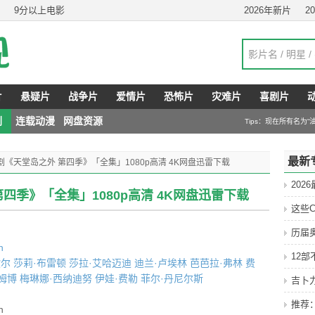
9分以上电影
2026年新片
2
片
悬疑片
战争片
爱情片
恐怖片
灾难片
喜剧片
剧
连载动漫
网盘资源
Tips：现在所有名为
最新
视剧《天堂岛之外 第四季》「全集」1080p高清 4K网盘迅雷下载
202
第四季》「全集」1080p高清 4K网盘迅雷下载
这些C
历届
n
12
歇尔
莎莉·布雷顿
莎拉·艾哈迈迪
迪兰·卢埃林
芭芭拉·弗林
费
姆博
梅琳娜·西纳迪努
伊娃·费勒
菲尔·丹尼尔斯
吉卜
推荐
n