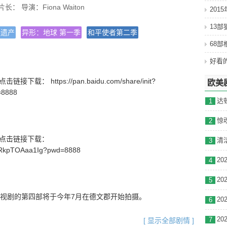
 片长： 导演：
Fiona Waiton
201
13
兽遗产
异形：地球 第一季
和平使者第二季
·乔丹
68
莉·布雷顿/莎拉·艾哈迈迪/迪兰·卢埃林/芭芭拉·弗林/费莉西
/梅琳娜·西纳迪努/伊娃·费勒/菲尔·丹尼尔斯
-07-01
载： https://pan.baidu.com/share/init?
欧美
=8888
1
2
号】点击链接下载：
3
_wRkpTOAaa1Ig?pwd=8888
4
5
门电视剧的第四部将于今年7月在德文郡开始拍摄。
6
7
[ 显示全部剧情 ]