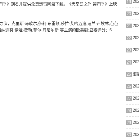
19
第四季》别名并提供免费迅雷网盘下载。《天堂岛之外 第四季》上映
20
Waiton导演，克里斯·马歇尔,莎莉·布雷顿,莎拉·艾哈迈迪,迪兰·卢埃林,芭芭
21
·西纳迪努,伊娃·费勒,菲尔·丹尼尔斯 等主演的欧美剧;豆瓣评分：6
22
23
24
25
26
27
28
29
30