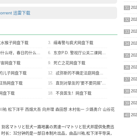
31
orrent 迅雷下载
32
33
汽水猴子网盘下载
3.
缉毒警与疯犬网盘下载
34
么呀，春日的什么呢网盘下载
6.
东京P.D. 警视厅公关二课网盘下载
35
宇宙网盘下载
9.
死亡之花网盘下载
36
的儿子网盘下载
12.
忒弥斯的不确定法庭网盘下载
37
狂热网盘下载
15.
直到对挚友的“要不要同居”说出“好”网盘下载
38
网盘下载
18.
不良医生！网盘下载
39
川祐
松下洋平
西畑大吾
向井理
森田想
木村佑一
少路勇介
山谷花
40
》别名マトリと狂犬ー路地裏の男達ー/マトリと狂犬并提供免费迅
，时长：32分钟的是一部日本制片出品，由品川祐,松下洋平导演，