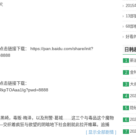
犬
201
13
犯罪
68
(日本)
载： https://pan.baidu.com/share/init?
日韩
=8888
1
2
号】点击链接下载：
3
_wRkpTOAaa1Ig?pwd=8888
4
5
黑崎，毒贩·梅泽，以及刑警·葛城……这三个与毒品这个魔物
6
—交织着疯狂与欲望的阴暗地下社会剧就此拉开帷幕。追捕
究竟还能信任谁!?
7
[ 显示全部剧情 ]