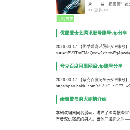
片 名 缉毒警与疯
>> 更多 <<
产 地 日本
类 别 剧情/悬疑/
订阅男友
语 言 日语
字 幕 中文字幕
优酷爱奇艺腾讯账号账号vip分享
上映日期 2026-01-21
集 数 10集
2026-03-17 【优酷爱奇艺腾讯VIP账号】点击链接下
片 长 32分钟
surl=cjBV3TmFMaQeaw2xYroyEg&pwd
夸克百度阿里网盘vip账号分享
2026-03-17 【夸克百度阿里云VIP账
https://pan.baidu.com/s/13HC_clCE7
缉毒警与疯犬剧情介绍
本剧改编自同名漫画，讲述了缉毒搜查官·
有着深仇宿怨的男人。当他们邂逅之时—
者、被追者、被逼入绝境者。在生死关头，