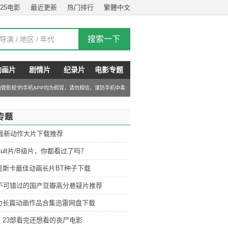
025电影
最近更新
热门排行
繁體中文
动画片
剧情片
纪录片
电影专题
“油管影视”的手机APP均为假冒，请勿相信，谨防手机中毒
专题
6最新动作大片下载推荐
ult片/B级片，你都看过了吗？
奥斯卡最佳动画长片BT种子下载
部不可错过的国产豆瓣高分悬疑片推荐
力长篇动画作品合集迅雷网盘下载
：23部看完还想看的丧尸电影