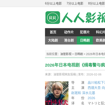
6分以上电影
7分以上电影
8分以上电影
首页
动作片
犯罪片
科幻
大陆剧
港台剧
日韩剧
欧美
当前位置：
油管影视
>
日韩剧
>
2026年日本
2026年日本电视剧《缉毒警与疯
来源：油管影视网友投稿
|
发布：2026-02-06
导 演
品川祐
松下
主 演
西畑大吾
向
赵珉和
深水元基
年 份
2026
译 名 マトリと狂犬