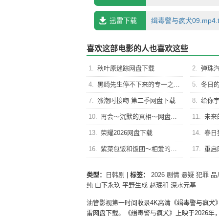
迅雷下载
缉毒警与疯犬09.mp4.t
喜欢这部电影的人也喜欢这些
1.
秋叶原迷踪网盘下载
2.
弹珠
4.
黑崎先生停不下来的专一之爱网盘下载
5.
冬日的什
7.
涨潮时接吻 第二季网盘下载
8.
给你
10.
再会～沉默的真相～网盘下载
11.
未来
13.
荣耀2026网盘下载
14.
春日
16.
紫菜包饭和饭团～相爱的两个人相似又不一样～网盘下载
17.
重启
类型：
日韩剧
|
标签：
2026
剧情
悬疑
犯罪
品
纯
山下永玖
平野生成
赵珉和
深水元基
油管影视第一时间收录4K高清《缉毒警与疯犬
雷网盘下载。《缉毒警与疯犬》上映于2026年