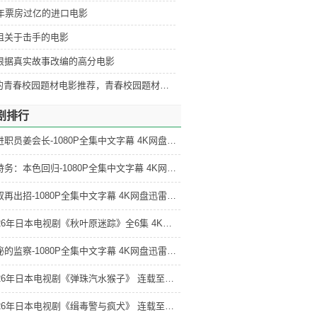
5年票房过亿的进口电影
部狙关于击手的电影
部根据真实故事改编的高分电影
好看的青春校园题材电影推荐，青春校园题材电影排行
剧排行
新进职员姜会长-1080P全集中文字幕 4K网盘迅雷下载
金特务：本色回归-1080P全集中文字幕 4K网盘迅雷下载
大叔再出招-1080P全集中文字幕 4K网盘迅雷下载
2026年日本电视剧《秋叶原迷踪》全6集 4K网盘迅雷下载
隐秘的监察-1080P全集中文字幕 4K网盘迅雷下载
2026年日本电视剧《弹珠汽水猴子》 连载至第11集 4K网盘迅雷下载
2026年日本电视剧《缉毒警与疯犬》 连载至第09集 4K网盘迅雷下载