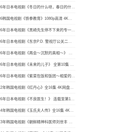
2026年日本电视剧《冬日的什么呀，春日的什么呢》 连载至第09集 4K网盘迅雷下载
2026韩国电视剧《铁拳教育》1080p高清 4K网盘迅雷下载
2026年日本电视剧《黑崎先生停不下来的专一之爱》 全第12集 4K网盘迅雷下载
2026年日本电视剧《东京P.D. 警视厅公关二课》 连载至第09集 4K网盘迅雷下载
2026年日本电视剧《再会～沉默的真相～》 连载至第09集 4K网盘迅雷下载
2026年日本电视剧《未来的儿子》 全第10集 4K网盘迅雷下载
2026年日本电视剧《紫菜包饭和饭团～相爱的两个人相似又不一样～》 全第10集 4K网盘迅雷下载
2022年韩国电视剧《红丹心》全16集 4K网盘迅雷下载
2026年日本电视剧《不良医生！》 连载至第11集 4K网盘迅雷下载
2024年韩国电视剧《玉氏夫人传》全16集 4K网盘迅雷下载
2023年韩国电视剧《朝鲜精神科医师刘世丰 第二季》全10集 4K网盘迅雷下载