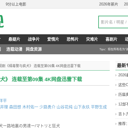
9分以上电影
2026年新片
2
片
悬疑片
战争片
爱情片
恐怖片
灾难片
喜剧片
剧
连载动漫
网盘资源
Tips：现在所有名为
最新
电视剧《缉毒警与疯犬》 连载至第09集 4K网盘迅雷下载
202
犬》 连载至第09集 4K网盘迅雷下载
这些C
历届
洋平
12
井理
森田想
木村佑一
少路勇介
山谷花纯
山下永玖
平野生成
吉卜
推荐
ー路地裏の男達ー/マトリと狂犬