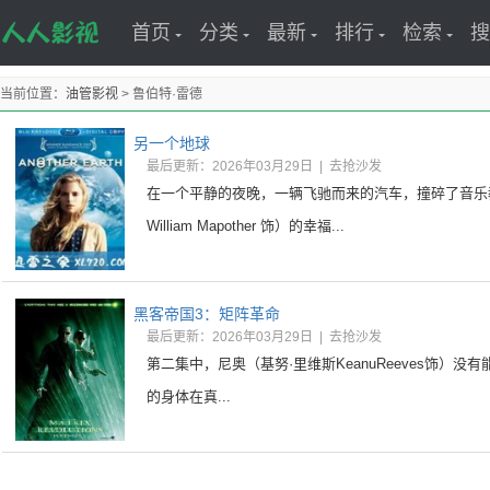
首页
分类
最新
排行
检索
搜
当前位置：
油管影视
> 鲁伯特·雷德
另一个地球
最后更新：2026年03月29日
|
去抢沙发
在一个平静的夜晚，一辆飞驰而来的汽车，撞碎了音乐
William Mapother 饰）的幸福...
黑客帝国3：矩阵革命
最后更新：2026年03月29日
|
去抢沙发
第二集中，尼奥（基努·里维斯KeanuReeves饰）没有
的身体在真...