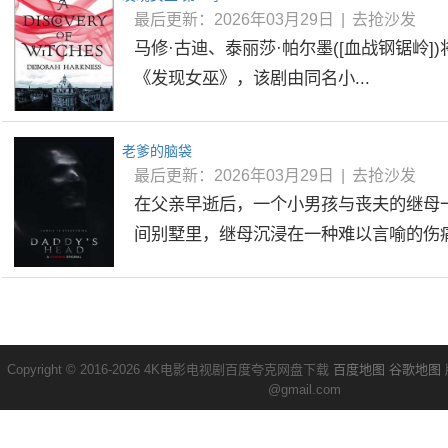
最后更新：2026年03月29日
|
去抢沙发
马修·古迪、泰丽莎·帕尔墨([血战钢锯岭])
《发现女巫》，该剧由同名小...
老爹的脑袋
最后更新：2026年03月29日
|
去抢沙发
在父亲早逝后，一个小男孩与丧夫的继母
间别墅里，继母沉浸在一种难以言喻的伤痛中
Copyright © 2016-2026 4K电影电视剧百度夸克网盘下载
百度地图
谷歌地图
@gmail.com