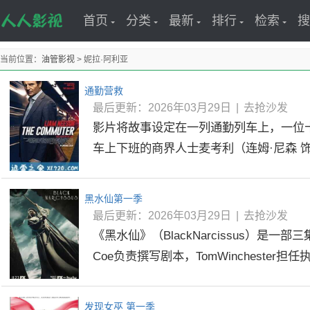
首页
分类
最新
排行
检索
搜
当前位置：
油管影视
> 妮拉·阿利亚
通勤营救
最后更新：2026年03月29日
|
去抢沙发
影片将故事设定在一列通勤列车上，一位
车上下班的商界人士麦考利（连姆·尼森 饰）
黑水仙第一季
最后更新：2026年03月29日
|
去抢沙发
《黑水仙》（BlackNarcissus）是一部三
Coe负责撰写剧本，TomWinchester担任
发现女巫 第一季